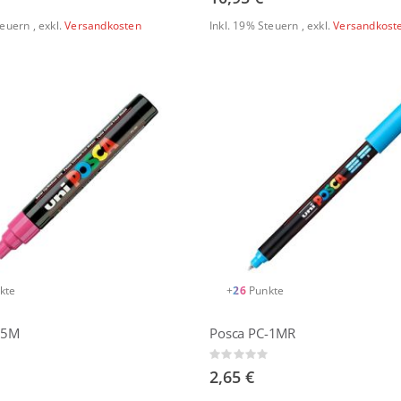
Steuern
,
exkl.
Versandkosten
Inkl. 19% Steuern
,
exkl.
Versandkost
kte
+
26
Punkte
-5M
Posca PC-1MR
Rating:
0%
2,65 €