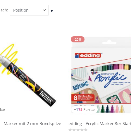
nach
In
absteigender
Reihenfolge
-20%
kte
+
175
Punkte
 - Marker mit 2 mm Rundspitze