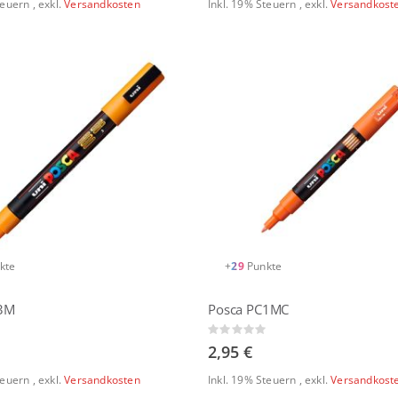
Steuern
,
exkl.
Versandkosten
Inkl. 19% Steuern
,
exkl.
Versandkost
kte
+
29
Punkte
3M
Posca PC1MC
Rating:
0%
2,95 €
Steuern
,
exkl.
Versandkosten
Inkl. 19% Steuern
,
exkl.
Versandkost