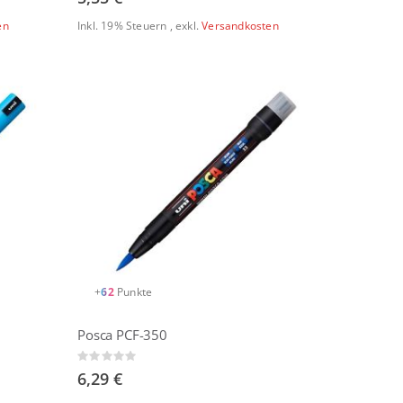
en
Inkl. 19% Steuern
,
exkl.
Versandkosten
+
62
Punkte
Posca PCF-350
Rating:
0%
6,29 €