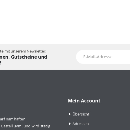
e mit unserem Newsletter:
nen, Gutscheine und
!
Mein Account
Übersicht
arf namhafter
Adressen
Castell uvm. und wird stetig