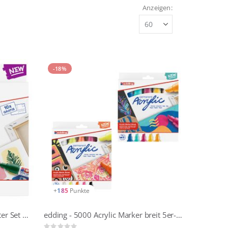
Anzeigen
-18%
+
185
Punkte
edding - Acrylic Marker 8er Starter Set Nordic
edding - 5000 Acrylic Marker breit 5er-Set