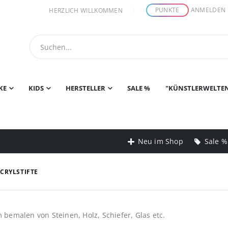
PUNKTE
ANMELDEN
HERZLICH WILLKOMMEN
KE
KIDS
HERSTELLER
SALE %
"KÜNSTLERWELTE
Neu im Shop
Sale %
CRYLSTIFTE
m bemalen von Steinen, Holz, Schiefer, Glas etc.