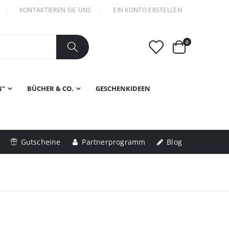
KONTAKTIEREN SIE UNS
EIN KONTO ERSTELLEN
Artikel
0
Warenkorb
N"
BÜCHER & CO.
GESCHENKIDEEN
Gutscheine
Partnerprogramm
Blog