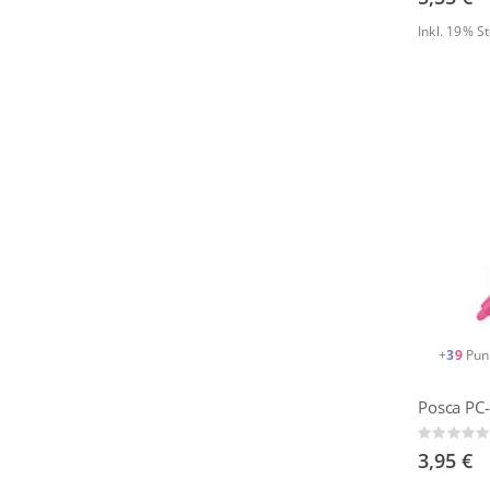
Inkl. 19% 
+
39
Pun
Posca PC
Rating:
0%
3,95 €