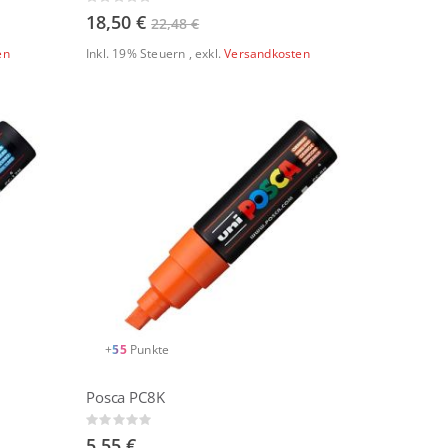
Rating:
0%
18,50 €
22,48 €
en
Inkl. 19% Steuern
,
exkl.
Versandkosten
+
55
Punkte
Posca PC8K
Rating:
0%
5,55 €