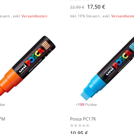
Rating:
0%
Sonderangebot
17,50 €
22,00 €
Steuern
,
exkl.
Versandkosten
Inkl. 19% Steuern
,
exkl.
Versandkost
kte
+
109
Punkte
7M
Posca PC17K
Rating:
0%
10,95 €