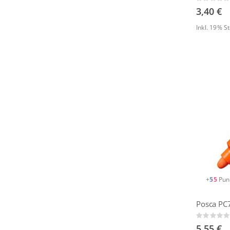
Rating:
0%
3,40 €
Inkl. 19% 
+
55
Pun
Posca PC
Rating:
0%
5,55 €