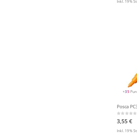
Inkl. 19% 
+
35
Pun
Posca PC
Rating:
0%
3,55 €
Inkl. 19% 