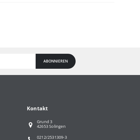
ABONNIEREN
Kontakt
Grund 3
42653 Solingen
0212/2531309-3