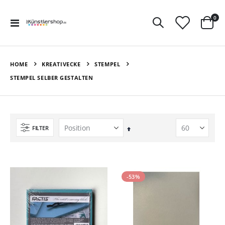
Art
0
Navigation
Ware
umschalten
HOME
KREATIVECKE
STEMPEL
STEMPEL SELBER GESTALTEN
FILTER
In
absteigender
Reihenfolge
-53%