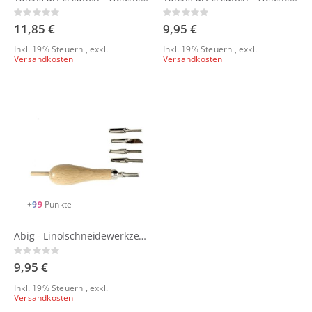
Rating:
Rating:
0%
0%
11,85 €
9,95 €
Inkl. 19% Steuern
,
exkl.
Inkl. 19% Steuern
,
exkl.
Versandkosten
Versandkosten
+
99
Punkte
Abig - Linolschneidewerkzeug
Rating:
0%
9,95 €
Inkl. 19% Steuern
,
exkl.
Versandkosten