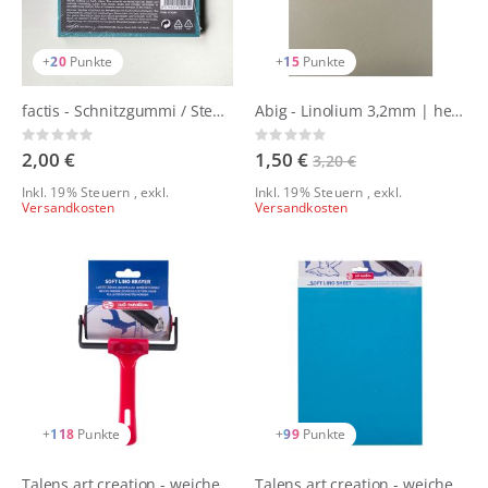
+
20
Punkte
+
15
Punkte
factis - Schnitzgummi / Stempelgummi| blau
Abig - Linolium 3,2mm | hellgrau
Rating:
Rating:
0%
0%
2,00 €
1,50 €
3,20 €
Inkl. 19% Steuern
,
exkl.
Inkl. 19% Steuern
,
exkl.
Versandkosten
Versandkosten
+
118
Punkte
+
99
Punkte
Talens art creation - weiche Linoldruckwalze 9,5 cm
Talens art creation - weiche Linolplatte | 23x30 cm