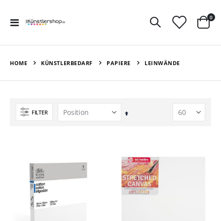
Art
0
Navigation
Ware
umschalten
HOME
KÜNSTLERBEDARF
PAPIERE
LEINWÄNDE
FILTER
In
absteigender
Reihenfolge