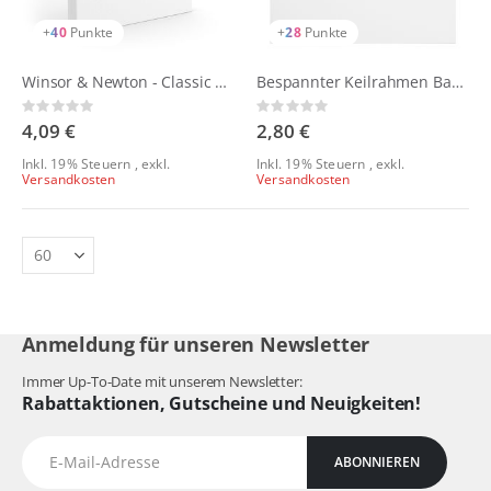
+
40
Punkte
+
28
Punkte
Winsor & Newton - Classic Leinwände
Bespannter Keilrahmen Baumwolle - Talens Art Creation
Rating:
Rating:
0%
0%
4,09 €
2,80 €
Inkl. 19% Steuern
,
exkl.
Inkl. 19% Steuern
,
exkl.
Versandkosten
Versandkosten
Anmeldung für unseren Newsletter
Immer Up-To-Date mit unserem Newsletter:
Rabattaktionen, Gutscheine und Neuigkeiten!
ABONNIEREN