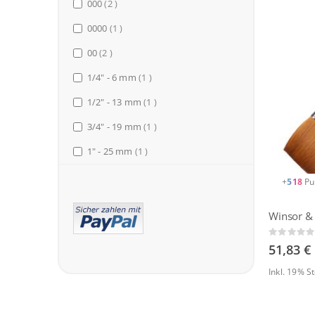
items
000
2
item
0000
1
items
00
2
item
1/4" - 6 mm
1
item
1/2" - 13 mm
1
item
3/4" - 19 mm
1
item
1" - 25 mm
1
+
518
Pu
Rating:
0%
51,83 €
Inkl. 19% 