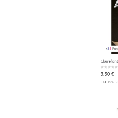
+
35
Pun
Clairefon
Rating:
0%
3,50 €
Inkl. 19% 