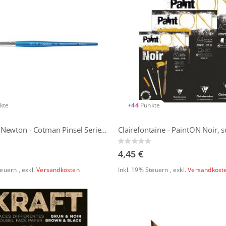
kte
+
44
Punkte
Winsor & Newton - Cotman Pinsel Serie 111 Rundpinsel
Rating:
0%
4,45 €
Steuern
,
exkl.
Versandkosten
Inkl. 19% Steuern
,
exkl.
Versandkost