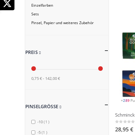
Einzelfarben
Sets
Pinsel, Papier und weiteres Zubehör
PREIS
0,75 € - 142,00 €
+
289
Pu
PINSELGRÖSSE
item
-10
1
Rating:
0%
28,95 €
item
-5
1