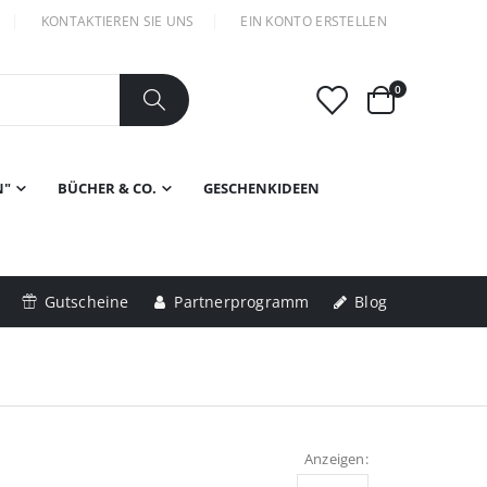
KONTAKTIEREN SIE UNS
EIN KONTO ERSTELLEN
Artikel
0
Warenkorb
N"
BÜCHER & CO.
GESCHENKIDEEN
Gutscheine
Partnerprogramm
Blog
Anzeigen