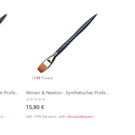
+
158
Punkte
Winsor & Newton - Synthetischer Professionall Aquarellpinsel - Mop
Winsor & Newton - Synthetischer Professionall Aquarellpinsel - Ein-Strich
Rating:
0%
15,80 €
en
Inkl. 19% Steuern
,
exkl.
Versandkosten