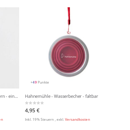
+
49
Punkte
Hahnemühle - Foldbackklammern - einzeln
Hahnemühle - Wasserbecher - faltbar
Rating:
0%
4,95 €
en
Inkl. 19% Steuern
,
exkl.
Versandkosten