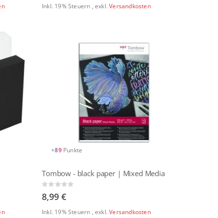
en
Inkl. 19% Steuern
,
exkl.
Versandkosten
+
89
Punkte
Tombow - black paper | Mixed Media
Rating:
0%
8,99 €
en
Inkl. 19% Steuern
,
exkl.
Versandkosten