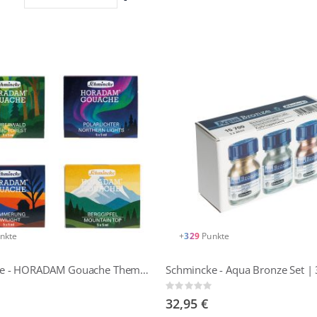
absteigender
Reihenfolge
nkte
+
329
Punkte
Schmincke - HORADAM Gouache Themen-Kartonsets | 5 x 5 ml Tuben
Schmincke - Aqua Bronze Set | 
Rating:
0%
32,95 €