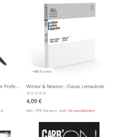
+
40
Punkte
Winsor & Newton - Synthetischer Professionall Aquarellpinsel - Rund
Winsor & Newton - Classic Leinwände
Rating:
0%
4,09 €
en
Inkl. 19% Steuern
,
exkl.
Versandkosten