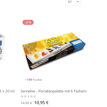
-27%
+
109
Punkte
3 x 20 ml
Sennelier - Porzelanpalette mit 6 Fächern
Rating:
0%
Sonderangebot
10,95 €
14,90 €