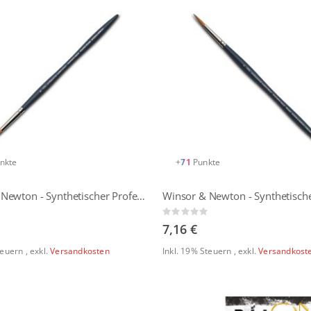
nkte
+
71
Punkte
Winsor & Newton - Synthetischer Professionall Aquarellpinsel - Rund Spitz
Rating:
0%
7,16 €
Steuern
,
exkl.
Versandkosten
Inkl. 19% Steuern
,
exkl.
Versandkost