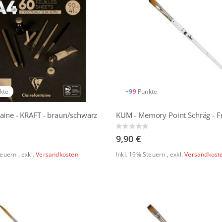
kte
+
99
Punkte
taine - KRAFT - braun/schwarz
Rating:
0%
9,90 €
Steuern
,
exkl.
Versandkosten
Inkl. 19% Steuern
,
exkl.
Versandkost