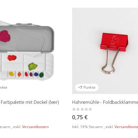
nkte
+
7
Punkte
 Farbpalette mit Deckel (leer)
Rating:
0%
0,75 €
Steuern
,
exkl.
Versandkosten
Inkl. 19% Steuern
,
exkl.
Versandkost