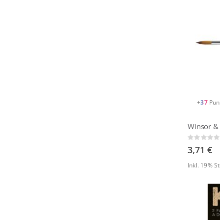
+
37
Pun
Rating:
0%
3,71 €
Inkl. 19% 