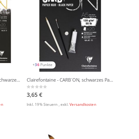
+
36
Punkte
Clairefontaine - PaintON Noir, schwarzes Papier, 250g/m2
Clairefontaine - CARB´ON, schwarzes Papier, 120g/m2
Rating:
0%
3,65 €
en
Inkl. 19% Steuern
,
exkl.
Versandkosten