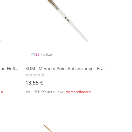
+
135
Punkte
KUM - Memory Point Schräg - Frau Hölle Edition
KUM - Memory Point Katzenzunge - Frau Hölle Edition
Rating:
0%
13,55 €
en
Inkl. 19% Steuern
,
exkl.
Versandkosten