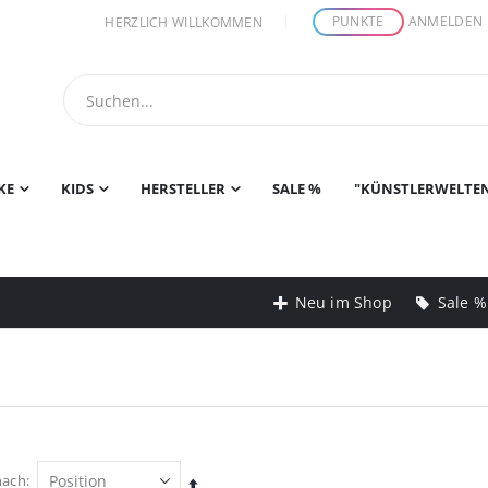
PUNKTE
ANMELDEN
HERZLICH WILLKOMMEN
KE
KIDS
HERSTELLER
SALE %
"KÜNSTLERWELTE
Neu im Shop
Sale %
nach
In