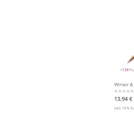
+
139
Pu
Rating:
0%
13,94 €
Inkl. 19% 