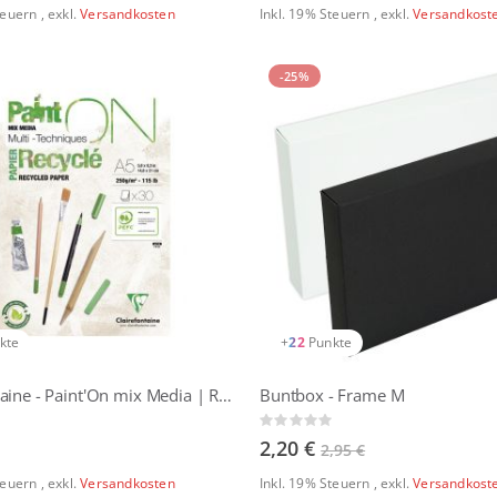
Steuern
,
exkl.
Versandkosten
Inkl. 19% Steuern
,
exkl.
Versandkost
-25%
kte
+
22
Punkte
Clairefontaine - Paint'On mix Media | Recycled Paper 250g
Buntbox - Frame M
Rating:
0%
2,20 €
2,95 €
Steuern
,
exkl.
Versandkosten
Inkl. 19% Steuern
,
exkl.
Versandkost