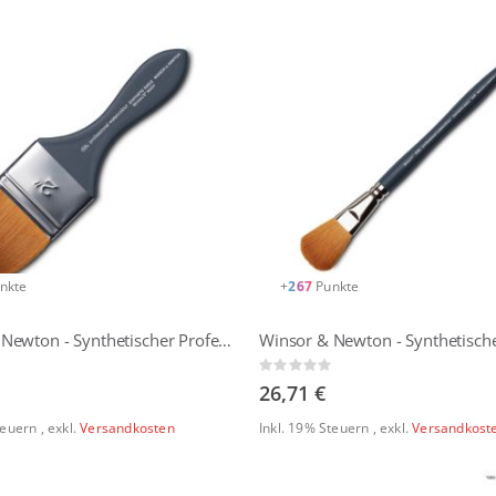
nkte
+
267
Punkte
Winsor & Newton - Synthetischer Professionall Aquarellpinsel - Verwaschpinsel
Rating:
0%
26,71 €
Steuern
,
exkl.
Versandkosten
Inkl. 19% Steuern
,
exkl.
Versandkost