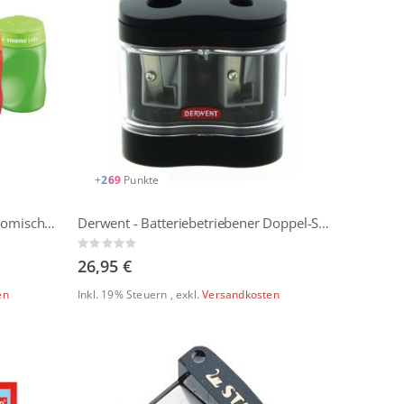
+
269
Punkte
Stabilo - EASYsharpener | Ergonomischer Dosenspitzer speziell für Links- und Rechtshänder
Derwent - Batteriebetriebener Doppel-Spitzer
Rating:
0%
26,95 €
en
Inkl. 19% Steuern
,
exkl.
Versandkosten