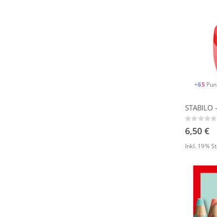
+
65
Pun
Rating:
0%
6,50 €
Inkl. 19% 