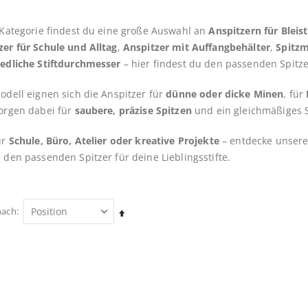
 Kategorie findest du eine große Auswahl an
Anspitzern für Bleist
er für Schule und Alltag
,
Anspitzer mit Auffangbehälter
,
Spitzm
edliche Stiftdurchmesser
– hier findest du den passenden Spitzer
odell eignen sich die Anspitzer für
dünne oder dicke Minen
, für
orgen dabei für
saubere, präzise Spitzen
und ein gleichmäßiges S
ür
Schule, Büro, Atelier oder kreative Projekte
– entdecke unser
 den passenden Spitzer für deine Lieblingsstifte.
nach
In
absteigender
Reihenfolge