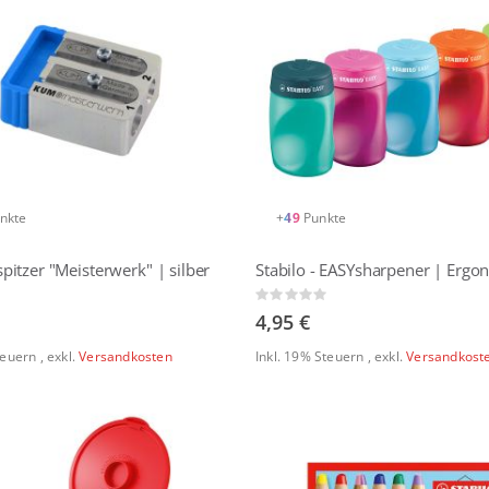
nkte
+
49
Punkte
pitzer "Meisterwerk" | silber
Rating:
0%
4,95 €
Steuern
,
exkl.
Versandkosten
Inkl. 19% Steuern
,
exkl.
Versandkost