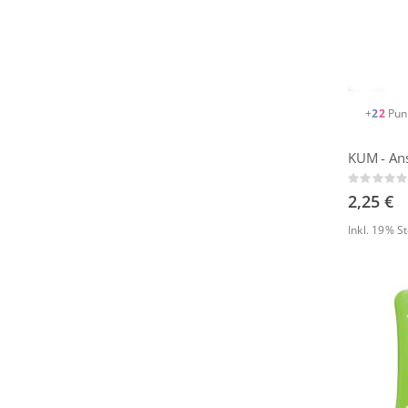
+
22
Pun
KUM - Ans
Rating:
0%
2,25 €
Inkl. 19% 