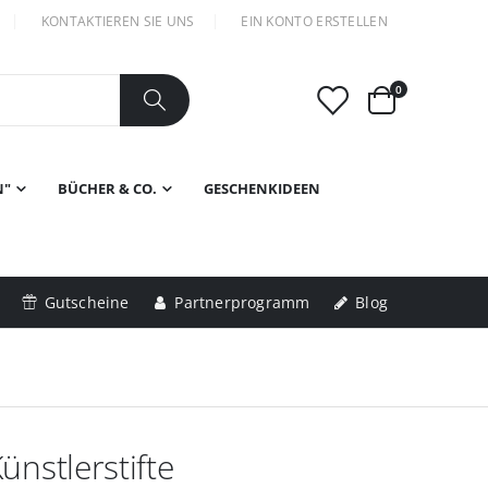
KONTAKTIEREN SIE UNS
EIN KONTO ERSTELLEN
Artikel
0
Warenkorb
N"
BÜCHER & CO.
GESCHENKIDEEN
Gutscheine
Partnerprogramm
Blog
Künstlerstifte