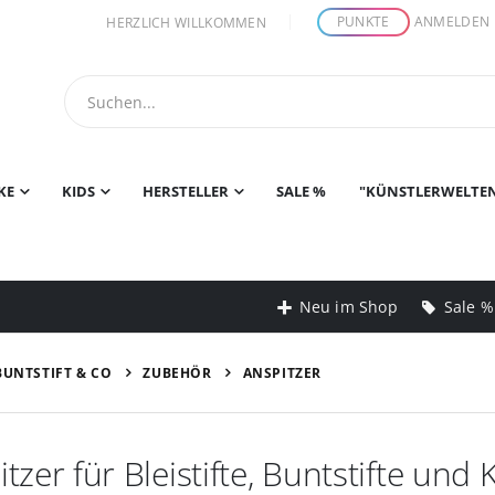
PUNKTE
ANMELDEN
HERZLICH WILLKOMMEN
KE
KIDS
HERSTELLER
SALE %
"KÜNSTLERWELTE
Neu im Shop
Sale %
 BUNTSTIFT & CO
ZUBEHÖR
ANSPITZER
tzer für Bleistifte, Buntstifte und 