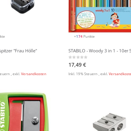
kte
+
174
Punkte
pitzer "Frau Hölle"
Rating:
0%
17,49 €
Steuern
,
exkl.
Versandkosten
Inkl. 19% Steuern
,
exkl.
Versandkost