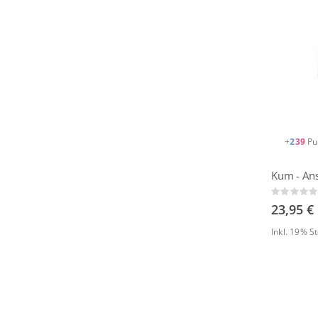
+
239
Pu
Kum - Ans
Rating:
0%
23,95 €
Inkl. 19% 