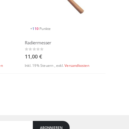
+
110
Punkte
Radiermesser
Rating:
0%
11,00 €
en
Inkl. 19% Steuern
,
exkl.
Versandkosten
ABONNIEREN