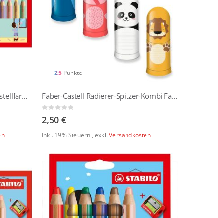
+
25
Punkte
STABILO - Woody 3 in 1 inkl. Pastellfarben - 18er Set mit Spitzer und Pinsel
Faber-Castell Radierer-Spitzer-Kombi Faces
Rating:
0%
2,50 €
en
Inkl. 19% Steuern
,
exkl.
Versandkosten