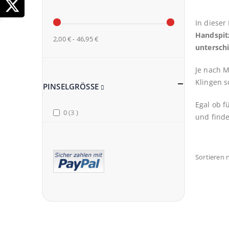
In dieser
Handspitz
2,00 € - 46,95 €
unterschi
Je nach M
Klingen s
PINSELGRÖSSE
Egal ob f
items
0
3
und finde
Sortieren 