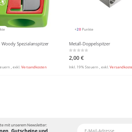
kte
+
20
Punkte
 Woody Spezialanspitzer
Metall-Doppelspitzer
Rating:
0%
2,00 €
Steuern
,
exkl.
Versandkosten
Inkl. 19% Steuern
,
exkl.
Versandkost
e mit unserem Newsletter:
nen, Gutscheine und