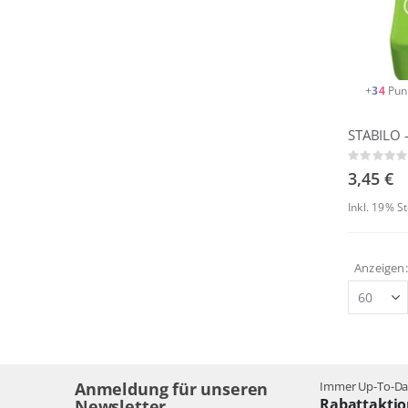
+
34
Pun
STABILO -
Rating:
0%
3,45 €
Inkl. 19% 
Anzeigen
Anmeldung für unseren
Immer Up-To-Dat
Rabattaktio
Newsletter