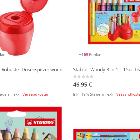
kte
+
469
Punkte
STABILO - Robuster Dosenspitzer woody 3 in 1
Rating:
0%
46,95 €
Steuern
,
exkl.
Versandkosten
Inkl. 19% Steuern
,
exkl.
Versandkost