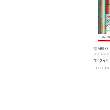
+
122
Pu
Rating:
0%
12,25 €
Inkl. 19% 