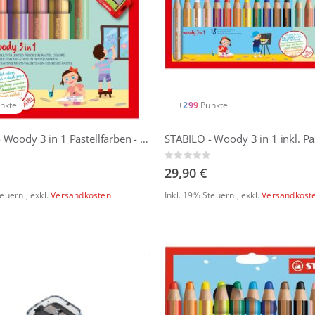
nkte
+
299
Punkte
STABILO - Woody 3 in 1 Pastellfarben - 6er Set mit Spitzer
Rating:
0%
29,90 €
Steuern
,
exkl.
Versandkosten
Inkl. 19% Steuern
,
exkl.
Versandkost