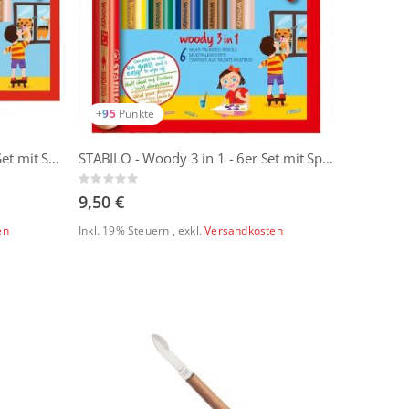
+
95
Punkte
STABILO - Woody 3 in 1 - 10er Set mit Spitzer
STABILO - Woody 3 in 1 - 6er Set mit Spitzer
Rating:
0%
9,50 €
en
Inkl. 19% Steuern
,
exkl.
Versandkosten