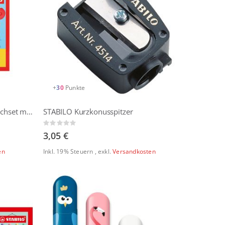
+
30
Punkte
Stabilo -Woody 3 in 1 | 15er Tischset mit Anspitzer
STABILO Kurzkonusspitzer
Rating:
0%
3,05 €
en
Inkl. 19% Steuern
,
exkl.
Versandkosten