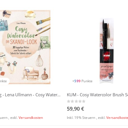
nkte
+
599
Punkte
mvgverlag - Lena Ullmann - Cosy Watercolor im Skandi-Look
Rating:
0%
59,90 €
euern
,
exkl.
Versandkosten
Inkl. 19% Steuern
,
exkl.
Versandkost