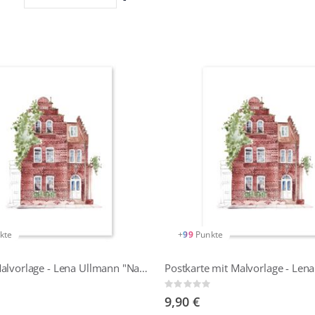
absteigender
Reihenfolge
kte
+
99
Punkte
Digitale Malvorlage - Lena Ullmann "Namaste"
Rating:
0%
9,90 €