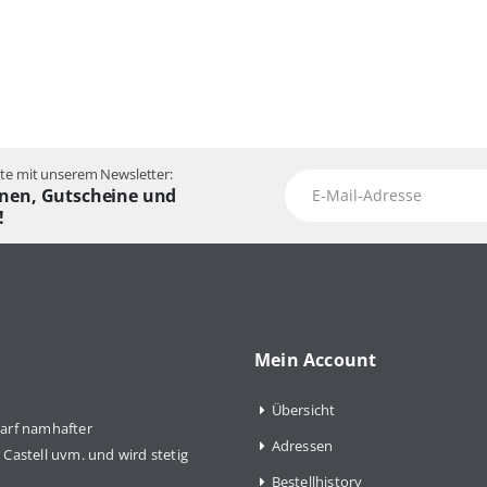
e mit unserem Newsletter:
nen, Gutscheine und
!
Mein Account
Übersicht
arf namhafter
Adressen
Castell uvm. und wird stetig
Bestellhistory