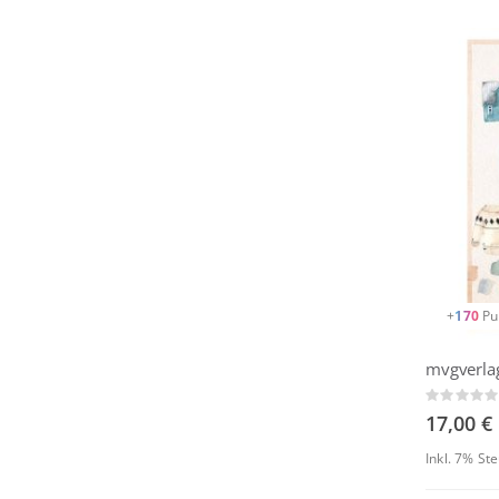
+
170
Pu
Rating:
0%
17,00 €
Inkl. 7% St