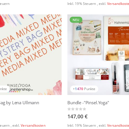
teuern
Inkl. 19% Steuern
,
exkl.
Versandkost
NEU
nkte
+
1470
Punkte
Bag by Lena Ullmann
Bundle -"Pinsel.Yoga"
Rating:
0%
147,00 €
Steuern
,
exkl.
Versandkosten
Inkl. 19% Steuern
,
exkl.
Versandkost