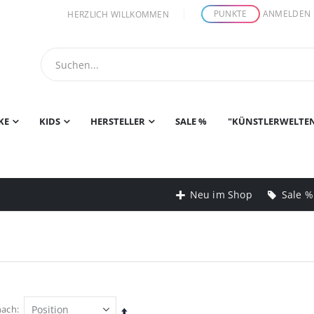
PUNKTE
ANMELDEN
HERZLICH WILLKOMMEN
KE
KIDS
HERSTELLER
SALE %
"KÜNSTLERWELTE
Neu im Shop
Sale %
nach
In