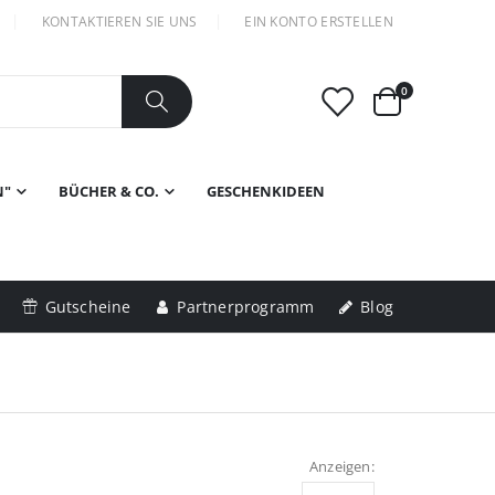
KONTAKTIEREN SIE UNS
EIN KONTO ERSTELLEN
Artikel
0
Warenkorb
N"
BÜCHER & CO.
GESCHENKIDEEN
Gutscheine
Partnerprogramm
Blog
Anzeigen