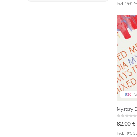
Inkl. 19% S
+
820
Pu
Mystery 
Rating:
0%
82,00 €
Inkl. 19% 