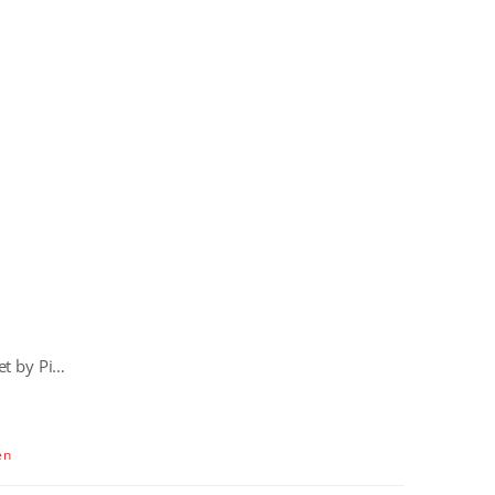
KUM - Cosy Watercolor Brush Set by Pinsel.Yoga
en