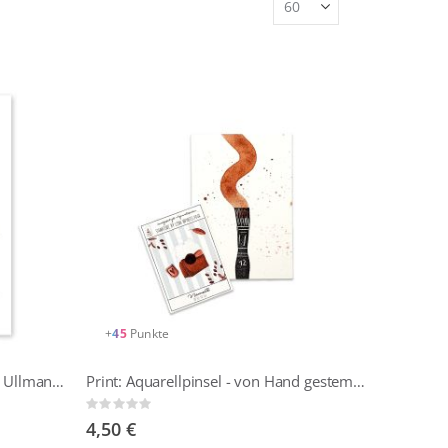
+
45
Punkte
Postkarte mit Malvorlage - Lena Ullmann "Namaste"
Print: Aquarellpinsel - von Hand gestempelt + Namaste Dotti
Rating:
0%
4,50 €