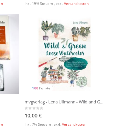
en
Inkl. 19% Steuern
,
exkl.
Versandkosten
+
100
Punkte
mvgverlag - Lena Ullmann - Wild and Green – Loose Watercolor
Rating:
0%
10,00 €
en
Inkl. 7% Steuern
,
exkl.
Versandkosten