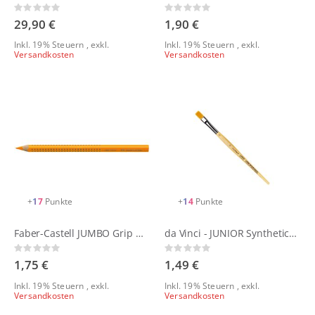
Rating:
Rating:
0%
0%
29,90 €
1,90 €
Inkl. 19% Steuern
,
exkl.
Inkl. 19% Steuern
,
exkl.
Versandkosten
Versandkosten
+
17
Punkte
+
14
Punkte
Faber-Castell JUMBO Grip Neon
da Vinci - JUNIOR Synthetics | Serie 304
Rating:
Rating:
0%
0%
1,75 €
1,49 €
Inkl. 19% Steuern
,
exkl.
Inkl. 19% Steuern
,
exkl.
Versandkosten
Versandkosten