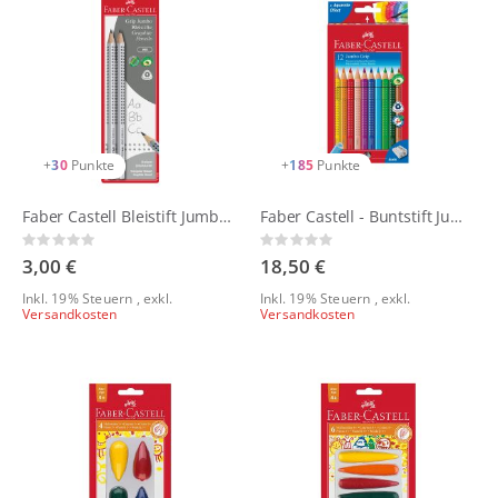
+
30
Punkte
+
185
Punkte
Faber Castell Bleistift Jumbo GRIP 2er Blisterkarte
Faber Castell - Buntstift Jumbo GRIP 12er Kartonetui
Rating:
Rating:
0%
0%
3,00 €
18,50 €
Inkl. 19% Steuern
,
exkl.
Inkl. 19% Steuern
,
exkl.
Versandkosten
Versandkosten