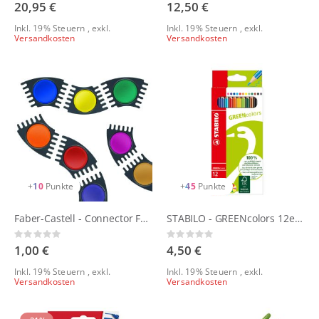
0%
0%
20,95 €
12,50 €
Inkl. 19% Steuern
,
exkl.
Inkl. 19% Steuern
,
exkl.
Versandkosten
Versandkosten
+
10
Punkte
+
45
Punkte
Faber-Castell - Connector Farbnäpfchen - einzeln
STABILO - GREENcolors 12er Buntstift-Set
Rating:
Rating:
0%
0%
1,00 €
4,50 €
Inkl. 19% Steuern
,
exkl.
Inkl. 19% Steuern
,
exkl.
Versandkosten
Versandkosten