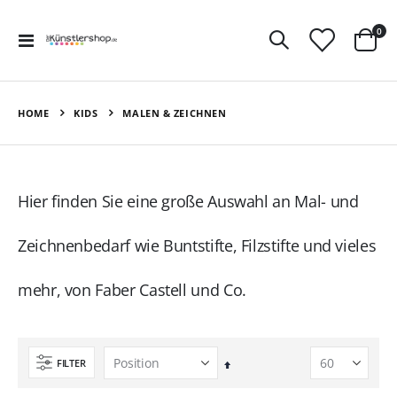
Art
0
Navigation
Ware
umschalten
HOME
KIDS
MALEN & ZEICHNEN
Hier finden Sie eine große Auswahl an Mal- und
Zeichnenbedarf wie Buntstifte, Filzstifte und vieles
mehr, von Faber Castell und Co.
FILTER
In
absteigender