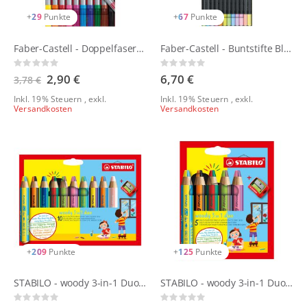
+
29
Punkte
+
67
Punkte
Faber-Castell - Doppelfasermaler 10er Set
Faber-Castell - Buntstifte Black Edition 12er Neon & Pastel Set
Rating:
Rating:
0%
0%
Sonderangebot
2,90 €
6,70 €
3,78 €
Inkl. 19% Steuern
,
exkl.
Inkl. 19% Steuern
,
exkl.
Versandkosten
Versandkosten
+
209
Punkte
+
125
Punkte
STABILO - woody 3-in-1 Duo 10er-Set
STABILO - woody 3-in-1 Duo Duo 5er Set
Rating:
Rating: