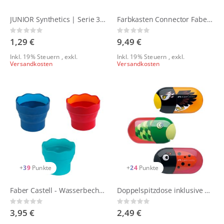
JUNIOR Synthetics | Serie 303 da Vinci
Farbkasten Connector Faber Castell
Rating:
Rating:
0%
0%
1,29 €
9,49 €
Inkl. 19% Steuern
,
exkl.
Inkl. 19% Steuern
,
exkl.
Versandkosten
Versandkosten
+
39
Punkte
+
24
Punkte
Faber Castell - Wasserbecher Clic&Go
Doppelspitzdose inklusive Radierer - diverse Motive
Rating:
Rating:
0%
0%
3,95 €
2,49 €