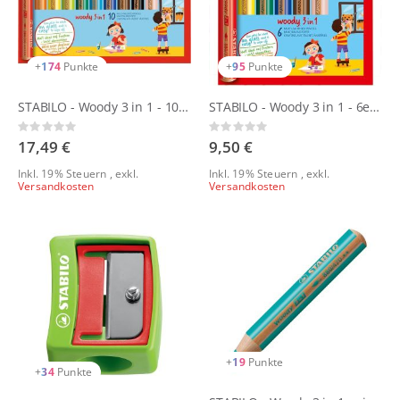
+
174
Punkte
+
95
Punkte
STABILO - Woody 3 in 1 - 10er Set mit Spitzer
STABILO - Woody 3 in 1 - 6er Set mit Spitzer
Rating:
Rating:
0%
0%
17,49 €
9,50 €
Inkl. 19% Steuern
,
exkl.
Inkl. 19% Steuern
,
exkl.
Versandkosten
Versandkosten
+
19
Punkte
+
34
Punkte