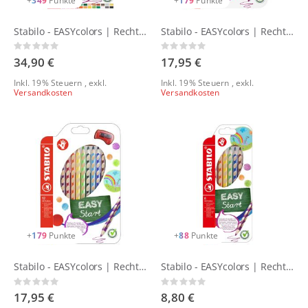
+
349
Punkte
+
179
Punkte
Stabilo - EASYcolors | RechtshänderInnen - 24er Etui
Stabilo - EASYcolors | RechtshänderInnen - 12er Etui - special colors
Rating:
Rating:
0%
0%
34,90 €
17,95 €
Inkl. 19% Steuern
,
exkl.
Inkl. 19% Steuern
,
exkl.
Versandkosten
Versandkosten
+
179
Punkte
+
88
Punkte
Stabilo - EASYcolors | RechtshänderInnen - 12er Etui
Stabilo - EASYcolors | RechtshänderInnen - 6er Etui
Rating:
Rating:
0%
0%
17,95 €
8,80 €