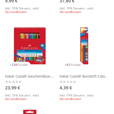
9,99 €
37,80 €
Inkl. 19% Steuern
,
exkl.
Inkl. 19% Steuern
,
exkl.
Versandkosten
Versandkosten
+
239
Punkte
+
43
Punkte
Faber Castell Geschenkbox Jumbo GRIP + GRIP Colour Marker
Faber Castell Buntstift Colour GRIP 6er Kartonetui
Rating:
Rating:
0%
0%
23,99 €
4,39 €
Inkl. 19% Steuern
,
exkl.
Inkl. 19% Steuern
,
exkl.
Versandkosten
Versandkosten