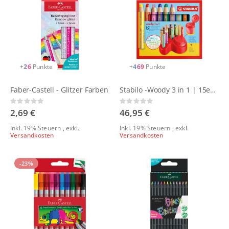
+
26
Punkte
+
469
Punkte
Faber-Castell - Glitzer Farben
Stabilo -Woody 3 in 1 | 15er Tischset mit Anspitzer
Rating:
Rating:
0%
0%
2,69 €
46,95 €
Inkl. 19% Steuern
,
exkl.
Inkl. 19% Steuern
,
exkl.
Versandkosten
Versandkosten
-23%