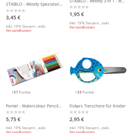
STABILO - Woody 3 in 1 - einzeln
STABILO - Woody Spezialanspitzer
Rating:
Rating:
0%
1,95 €
0%
3,45 €
Inkl. 19% Steuern
,
exkl.
Inkl. 19% Steuern
,
exkl.
Versandkosten
Versandkosten
+
57
Punkte
+
29
Punkte
Pentel - Watercolour Pencils - 12er Set
Fiskars Tierschere für Kinder
Rating:
Rating:
0%
0%
5,75 €
2,95 €
Inkl. 19% Steuern
,
exkl.
Inkl. 19% Steuern
,
exkl.
Versandkosten
Versandkosten