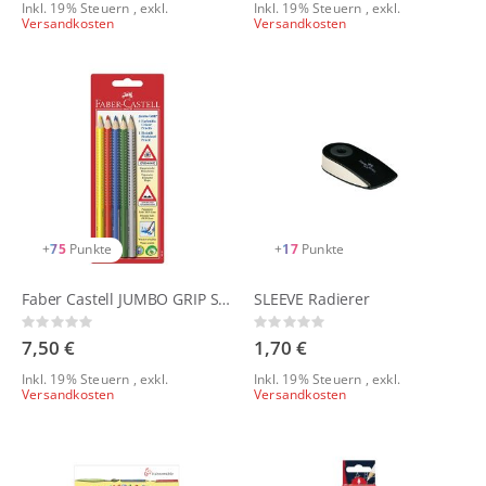
Inkl. 19% Steuern
,
exkl.
Inkl. 19% Steuern
,
exkl.
Versandkosten
Versandkosten
+
75
Punkte
+
17
Punkte
Faber Castell JUMBO GRIP Set Blisterkarte
SLEEVE Radierer
Rating:
Rating:
0%
0%
7,50 €
1,70 €
Inkl. 19% Steuern
,
exkl.
Inkl. 19% Steuern
,
exkl.
Versandkosten
Versandkosten