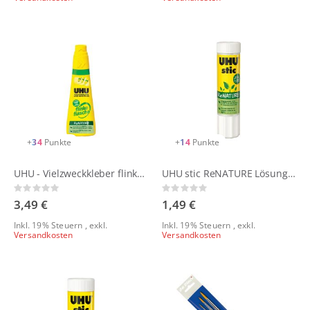
+
34
Punkte
+
14
Punkte
UHU - Vielzweckkleber flinke flasche | ReNATURE ohne Lösungsmittel
UHU stic ReNATURE Lösungsmittelfreier Klebestift
Rating:
Rating:
0%
0%
3,49 €
1,49 €
Inkl. 19% Steuern
,
exkl.
Inkl. 19% Steuern
,
exkl.
Versandkosten
Versandkosten