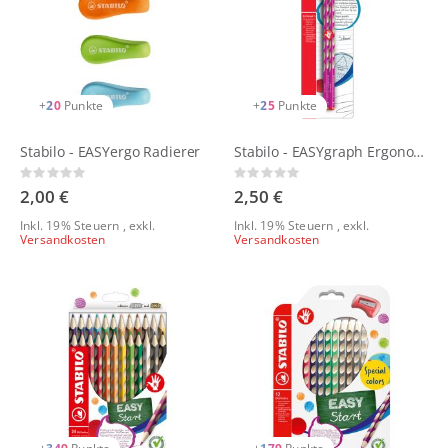
+
20
Punkte
+
25
Punkte
Stabilo - EASYergo Radierer
Stabilo - EASYgraph Ergonomischer Dreikant-Bleistift pink |2er Set
Rating:
Rating:
0%
0%
2,00 €
2,50 €
Inkl. 19% Steuern
,
exkl.
Inkl. 19% Steuern
,
exkl.
Versandkosten
Versandkosten