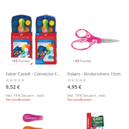
Reihenfolge
+
95
Punkte
+
49
Punkte
Faber-Castell - Connector Farbkasten | Blau
Fiskars - Kinderschere 15cm
Rating:
Rating:
0%
0%
9,52 €
4,95 €
Inkl. 19% Steuern
,
exkl.
Inkl. 19% Steuern
,
exkl.
Versandkosten
Versandkosten