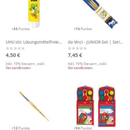
+
45
Punkte
+
74
Punkte
UHU stic Lösungsmittelfreier Klebestift
da Vinci - JUNIOR-Set | Serie 4212
Rating:
Rating:
0%
0%
4,50 €
7,45 €
Inkl. 19% Steuern
,
exkl.
Inkl. 19% Steuern
,
exkl.
Versandkosten
Versandkosten
+
12
Punkte
+
94
Punkte