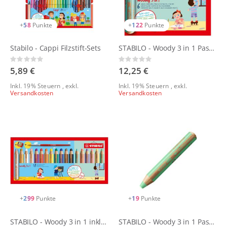
+
58
Punkte
+
122
Punkte
Stabilo - Cappi Filzstift-Sets
STABILO - Woody 3 in 1 Pastellfarben - 6er Set mit Spitzer
Rating:
Rating:
0%
0%
5,89 €
12,25 €
Inkl. 19% Steuern
,
exkl.
Inkl. 19% Steuern
,
exkl.
Versandkosten
Versandkosten
+
299
Punkte
+
19
Punkte
STABILO - Woody 3 in 1 inkl. Pastellfarben - 18er Set mit Spitzer und Pinsel
STABILO - Woody 3 in 1 Pastellfarben - einzeln