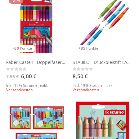
-21%
+
60
Punkte
+
85
Punkte
Faber-Castell - Doppelfasermaler 20er Set
STABILO - Druckbleistift EASYergo 3.15
Rating:
Rating:
0%
0%
Sonderangebot
6,00 €
8,50 €
7,56 €
Inkl. 19% Steuern
,
exkl.
Inkl. 19% Steuern
,
exkl.
Versandkosten
Versandkosten