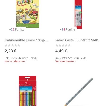
+
22
Punkte
+
44
Punkte
Hahnemühle Junior 100 g/m² Zeichenblock Kinder
Faber Castell Buntstift GRIP Heft + Tafel 6er Etui
Rating:
Rating:
0%
0%
2,23 €
4,49 €
Inkl. 19% Steuern
,
exkl.
Inkl. 19% Steuern
,
exkl.
Versandkosten
Versandkosten