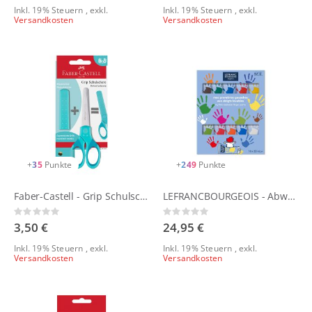
Inkl. 19% Steuern
,
exkl.
Inkl. 19% Steuern
,
exkl.
Versandkosten
Versandkosten
+
35
Punkte
+
249
Punkte
Faber-Castell - Grip Schulschere
LEFRANCBOURGEOIS - Abwaschbare Fingerfarbe 12er Set
Rating:
Rating:
0%
0%
3,50 €
24,95 €
Inkl. 19% Steuern
,
exkl.
Inkl. 19% Steuern
,
exkl.
Versandkosten
Versandkosten