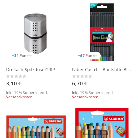
+
31
Punkte
+
67
Punkte
Dreifach Spitzdose GRIP
Faber-Castell - Buntstifte Black Edition Sets
Rating:
Rating:
0%
0%
3,10 €
6,70 €
Inkl. 19% Steuern
,
exkl.
Inkl. 19% Steuern
,
exkl.
Versandkosten
Versandkosten