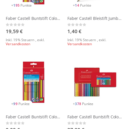
+
195
Punkte
+
14
Punkte
Faber Castell Buntstift Colour GRIP 24er Metalletui
Faber Castell Bleistift Jumbo GRIP
Rating:
Rating:
0%
0%
19,59 €
1,40 €
Inkl. 19% Steuern
,
exkl.
Inkl. 19% Steuern
,
exkl.
Versandkosten
Versandkosten
+
99
Punkte
+
378
Punkte
Faber Castell Buntstift Colour GRIP 12er Metalletui
Faber Castell Buntstift Colour GRIP 36er Metalletui
Rating:
Rating:
0%
0%