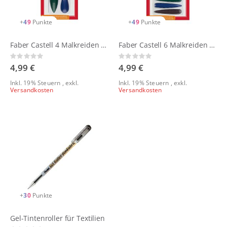
+
49
Punkte
+
49
Punkte
Faber Castell 4 Malkreiden Birne
Faber Castell 6 Malkreiden Finger
Rating:
Rating:
0%
0%
4,99 €
4,99 €
Inkl. 19% Steuern
,
exkl.
Inkl. 19% Steuern
,
exkl.
Versandkosten
Versandkosten
+
30
Punkte
Gel-Tintenroller für Textilien