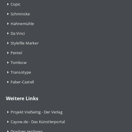
Copic
Schmincke
Hahnemühle
Da Vinci
Stylefile Marker
Pentel
Tombow
Transotype
Faber-Castell
Weitere Links
Projekt VielSeitig - Der Verlag
Cayow.de - Das Künstlerportal
Drachen zeichnen