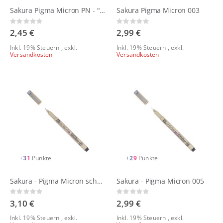
Sakura Pigma Micron PN - "Everyday Pen"
Sakura Pigma Micron 003
Rating:
Rating:
0%
0%
2,45 €
2,99 €
Inkl. 19% Steuern
,
exkl.
Inkl. 19% Steuern
,
exkl.
Versandkosten
Versandkosten
+
31
Punkte
+
29
Punkte
Sakura - Pigma Micron schwarz verschiedene Stärken
Sakura - Pigma Micron 005
Rating:
Rating:
0%
0%
3,10 €
2,99 €
Inkl. 19% Steuern
,
exkl.
Inkl. 19% Steuern
,
exkl.