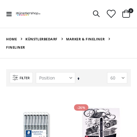
Art
0
Navigation
Ware
umschalten
HOME
KÜNSTLERBEDARF
MARKER & FINELINER
FINELINER
FILTER
In
absteigender
Reihenfolge
-26%