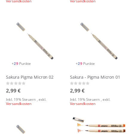
Versandkosten
Versandkosten
+
29
Punkte
+
29
Punkte
Sakura Pigma Micron 02
Sakura - Pigma Micron 01
Rating:
Rating:
0%
0%
2,99 €
2,99 €
Inkl. 19% Steuern
,
exkl.
Inkl. 19% Steuern
,
exkl.
Versandkosten
Versandkosten