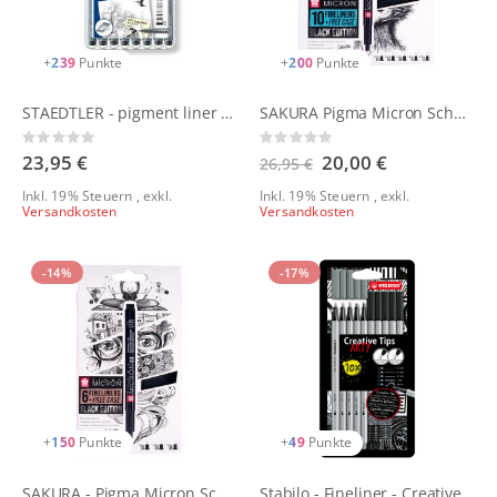
+
239
Punkte
+
200
Punkte
STAEDTLER - pigment liner 308 Fineliner | 8er Set
SAKURA Pigma Micron Schwarz Edition Set | 10 Fineliner + gratis Stiftetui
Rating:
Rating:
0%
0%
23,95 €
Sonderangebot
20,00 €
26,95 €
Inkl. 19% Steuern
,
exkl.
Inkl. 19% Steuern
,
exkl.
Versandkosten
Versandkosten
-14%
-17%
+
150
Punkte
+
49
Punkte
SAKURA - Pigma Micron Schwarz Edition Set | 6 Fineliner + gratis Stiftetui
Stabilo - Fineliner - Creative Tips Arty