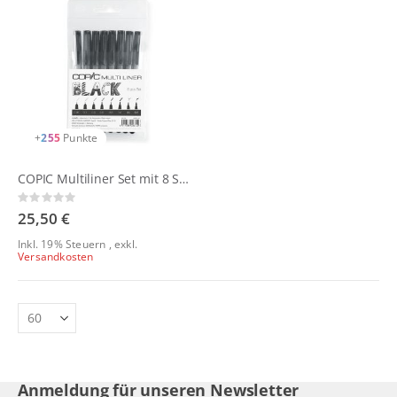
+
255
Punkte
COPIC Multiliner Set mit 8 Strichstärken
Rating:
0%
25,50 €
Inkl. 19% Steuern
,
exkl.
Versandkosten
Anmeldung für unseren Newsletter