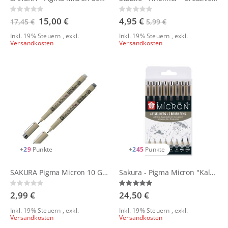
Rating:
Rating:
0%
0%
Sonderangebot
15,00 €
4,95 €
17,45 €
5,99 €
Inkl. 19% Steuern
,
exkl.
Inkl. 19% Steuern
,
exkl.
Versandkosten
Versandkosten
+
29
Punkte
+
245
Punkte
SAKURA Pigma Micron 10 Grau
Sakura - Pigma Micron "Kaltgrau" 8er Set
Rating:
Bewertung:
0%
100%
2,99 €
24,50 €
Inkl. 19% Steuern
,
exkl.
Inkl. 19% Steuern
,
exkl.
Versandkosten
Versandkosten