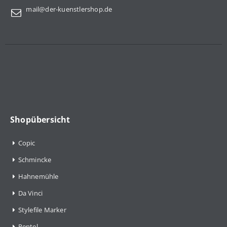
mail@der-kuenstlershop.de
Shopübersicht
Copic
Schmincke
Hahnemühle
Da Vinci
Stylefile Marker
Pentel