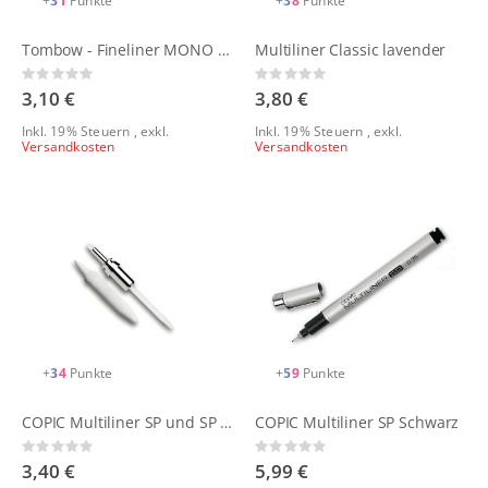
+
31
Punkte
+
38
Punkte
Tombow - Fineliner MONO drawing pen WS-EFL
Multiliner Classic lavender
Rating:
Rating:
0%
0%
3,10 €
3,80 €
Inkl. 19% Steuern
,
exkl.
Inkl. 19% Steuern
,
exkl.
Versandkosten
Versandkosten
+
34
Punkte
+
59
Punkte
COPIC Multiliner SP und SP Color Ersatzspitzen
COPIC Multiliner SP Schwarz
Rating:
Rating:
0%
0%
3,40 €
5,99 €