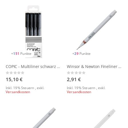
+
151
Punkte
+
29
Punkte
COPIC - Multiliner schwarz - 4er Set
Winsor & Newton Fineliner - sepia
Rating:
Rating:
0%
0%
15,10 €
2,91 €
Inkl. 19% Steuern
,
exkl.
Inkl. 19% Steuern
,
exkl.
Versandkosten
Versandkosten