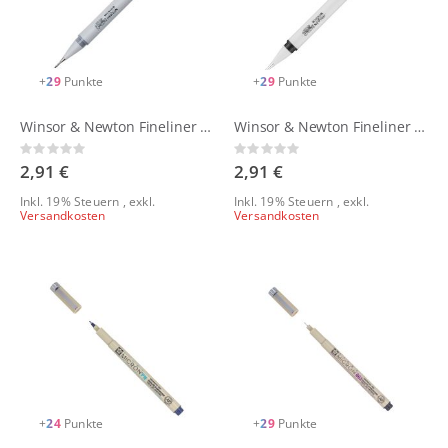
+
29
Punkte
+
29
Punkte
Winsor & Newton Fineliner - grau
Winsor & Newton Fineliner - schwarz
Rating:
Rating:
0%
0%
2,91 €
2,91 €
Inkl. 19% Steuern
,
exkl.
Inkl. 19% Steuern
,
exkl.
Versandkosten
Versandkosten
+
24
Punkte
+
29
Punkte