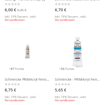
Rating:
Rating:
0%
0%
6,00 €
6,70 €
8,45 €
Inkl. 19% Steuern
,
exkl.
Inkl. 19% Steuern
,
exkl.
Versandkosten
Versandkosten
+
87
Punkte
+
56
Punkte
Schmincke PRIMAcryl Feinste Künstler-Acrylfarben 60 ml
Schmincke - PRIMAcryl Feinste Künstler-Acrylfarben 35 ml
Rating:
Rating:
0%
0%
8,75 €
5,65 €
Inkl. 19% Steuern
,
exkl.
Inkl. 19% Steuern
,
exkl.
Versandkosten
Versandkosten