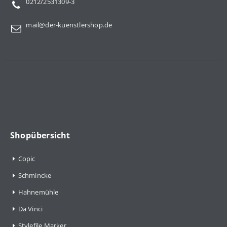
0212/2531309-3
mail@der-kuenstlershop.de
Shopübersicht
Copic
Schmincke
Hahnemühle
Da Vinci
Stylefile Marker