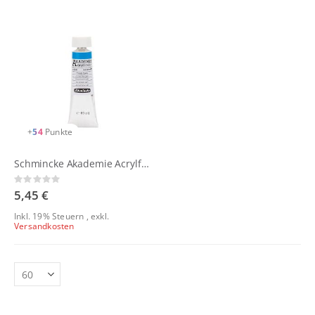
+
54
Punkte
Schmincke Akademie Acrylfarben 60ml
Rating:
0%
5,45 €
Inkl. 19% Steuern
,
exkl.
Versandkosten