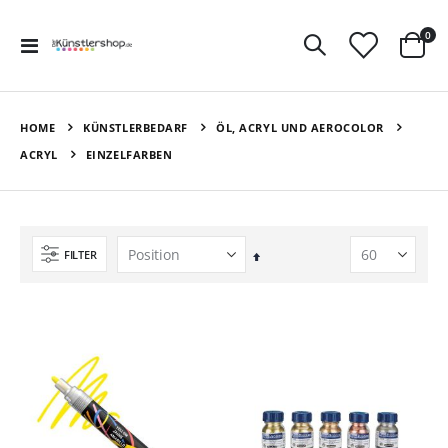
Art
0
Navigation
Ware
umschalten
HOME
KÜNSTLERBEDARF
ÖL, ACRYL UND AEROCOLOR
ACRYL
EINZELFARBEN
FILTER
In
absteigender
Reihenfolge