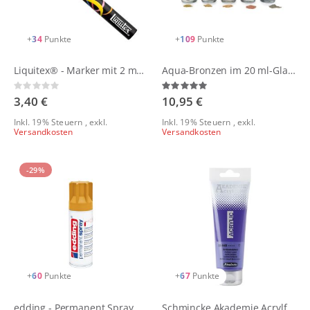
+
34
Punkte
+
109
Punkte
Liquitex® - Marker mit 2 mm Rundspitze
Aqua-Bronzen im 20 ml-Glas vom Schmincke
Rating:
Bewertung:
0%
100%
3,40 €
10,95 €
Inkl. 19% Steuern
,
exkl.
Inkl. 19% Steuern
,
exkl.
Versandkosten
Versandkosten
-29%
+
60
Punkte
+
67
Punkte
edding - Permanent Spray
Schmincke Akademie Acrylfarben 120ml