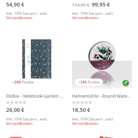
0%
0%
54,90 €
Sonderangebot
99,95 €
114,95 €
Inkl. 19% Steuern
,
exkl.
Inkl. 19% Steuern
,
exkl.
Versandkosten
Versandkosten
+
260
Punkte
+
185
Punkte
Filofax - Notebook Garden Dusk A4
Hahnemühle - Round Watercolour Paper
Rating:
Rating:
0%
0%
26,00 €
18,50 €
Inkl. 19% Steuern
,
exkl.
Inkl. 19% Steuern
,
exkl.
Versandkosten
Versandkosten