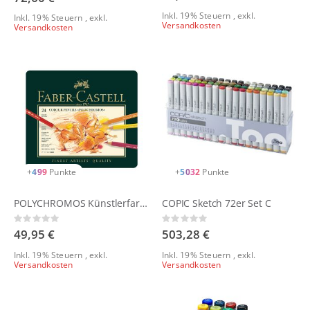
Inkl. 19% Steuern
,
exkl.
Inkl. 19% Steuern
,
exkl.
Versandkosten
Versandkosten
+
499
Punkte
+
5032
Punkte
POLYCHROMOS Künstlerfarbstift-Set 24er
COPIC Sketch 72er Set C
Rating:
Rating:
0%
0%
49,95 €
503,28 €
Inkl. 19% Steuern
,
exkl.
Inkl. 19% Steuern
,
exkl.
Versandkosten
Versandkosten