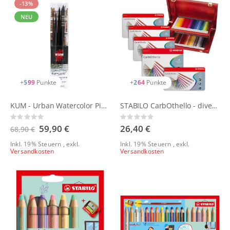
-13%
NEU
+
599
Punkte
+
264
Punkte
KUM - Urban Watercolor Pinselset by paperieur
STABILO CarbOthello - diverse Sets
Rating:
Rating:
0%
0%
Sonderangebot
59,90 €
26,40 €
68,90 €
Inkl. 19% Steuern
,
exkl.
Inkl. 19% Steuern
,
exkl.
Versandkosten
Versandkosten