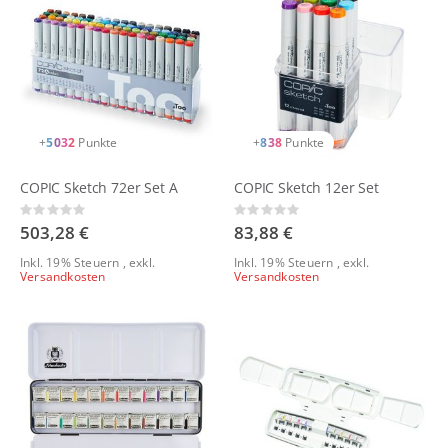
+
5032
Punkte
+
838
Punkte
COPIC Sketch 72er Set A
COPIC Sketch 12er Set
Rating:
Rating:
0%
0%
503,28 €
83,88 €
Inkl. 19% Steuern
,
exkl.
Inkl. 19% Steuern
,
exkl.
Versandkosten
Versandkosten