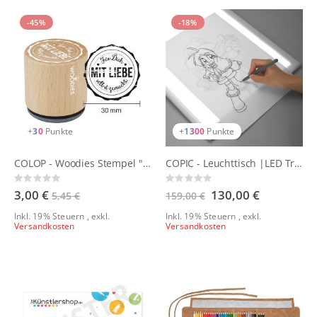
-45%
-18%
+
30
Punkte
+
1300
Punkte
COLOP - Woodies Stempel "Handmade"
COPIC - Leuchttisch |LED Tracer A4
Rating:
Rating:
0%
0%
3,00 €
Sonderangebot
130,00 €
5,45 €
159,00 €
Inkl. 19% Steuern
,
exkl.
Inkl. 19% Steuern
,
exkl.
Versandkosten
Versandkosten