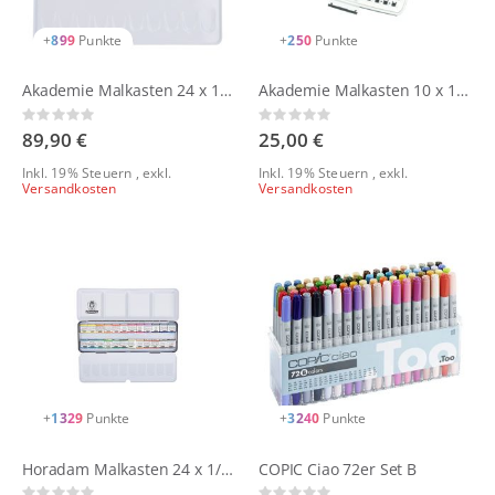
+
899
Punkte
+
250
Punkte
Akademie Malkasten 24 x 1/2 Näpfchen
Akademie Malkasten 10 x 1/2 Näpfchen
Rating:
Rating:
0%
0%
89,90 €
25,00 €
Inkl. 19% Steuern
,
exkl.
Inkl. 19% Steuern
,
exkl.
Versandkosten
Versandkosten
+
1329
Punkte
+
3240
Punkte
Horadam Malkasten 24 x 1/2 Näpfchen
COPIC Ciao 72er Set B