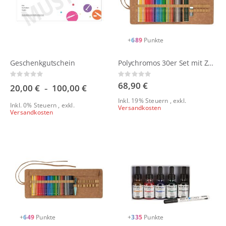
+
689
Punkte
Geschenkgutschein
Polychromos 30er Set mit Zubehör
Rating:
Rating:
0%
0%
68,90 €
20,00 €
100,00 €
Inkl. 19% Steuern
,
exkl.
Inkl. 0% Steuern
,
exkl.
Versandkosten
Versandkosten
+
649
Punkte
+
335
Punkte