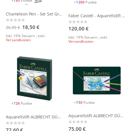
+
185
Punkte
+
1200
Punkte
Chameleon Pen - 5er Set Grey Tones
Faber Castell - Aquarellstift ALBRECHT DÜRER® | 60er Metalletui
Rating:
Rating:
0%
Sonderangebot
18,50 €
26,95 €
0%
120,00 €
Inkl. 19% Steuern
,
exkl.
Inkl. 19% Steuern
,
exkl.
Versandkosten
Versandkosten
+
750
Punkte
+
726
Punkte
Aquarellstift ALBRECHT DÜRER® 36er Metalletui
Aquarellstift ALBRECHT DÜRER® 36er Atelierbox
Rating:
Rating:
0%
75,00 €
0%
72,60 €