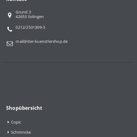
Grund 3
42653 Solingen
0212/2531309-3
mail@der-kuenstlershop.de
Shopübersicht
Copic
Schmincke