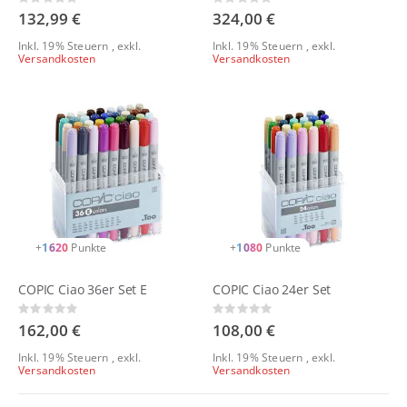
Rating:
Rating:
0%
0%
132,99 €
324,00 €
Inkl. 19% Steuern
,
exkl.
Inkl. 19% Steuern
,
exkl.
Versandkosten
Versandkosten
+
1620
Punkte
+
1080
Punkte
COPIC Ciao 36er Set E
COPIC Ciao 24er Set
Rating:
Rating:
0%
0%
162,00 €
108,00 €
Inkl. 19% Steuern
,
exkl.
Inkl. 19% Steuern
,
exkl.
Versandkosten
Versandkosten