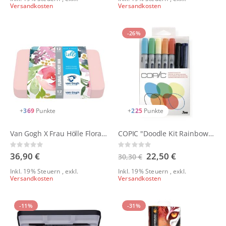
Versandkosten
Versandkosten
-26%
+
369
Punkte
+
225
Punkte
Van Gogh X Frau Hölle Floral Pocket Box - 12x 1/2 Näpfchen
COPIC "Doodle Kit Rainbow", 7er Set
Rating:
Rating:
0%
0%
36,90 €
Sonderangebot
22,50 €
30,30 €
Inkl. 19% Steuern
,
exkl.
Inkl. 19% Steuern
,
exkl.
Versandkosten
Versandkosten
-11%
-31%