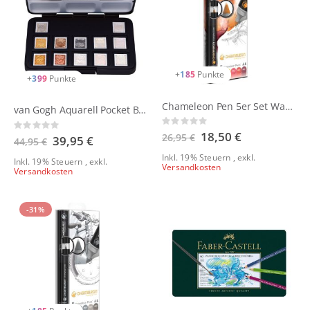
+
185
Punkte
+
399
Punkte
Chameleon Pen 5er Set Warm Tones
van Gogh Aquarell Pocket Box Interferenz Metallic Edition mit 12 halben Näpfchen von Royal Talens
Rating:
Rating:
0%
Sonderangebot
18,50 €
26,95 €
0%
Sonderangebot
39,95 €
44,95 €
Inkl. 19% Steuern
,
exkl.
Inkl. 19% Steuern
,
exkl.
Versandkosten
Versandkosten
-31%