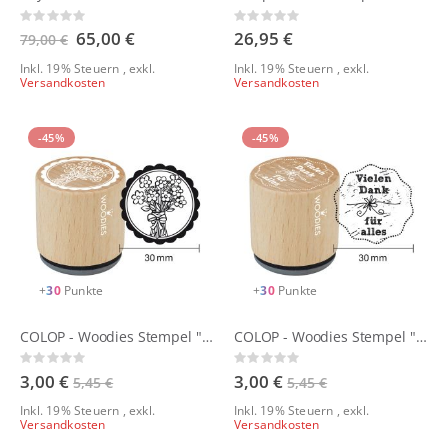
Rating:
Rating:
0%
0%
Sonderangebot
65,00 €
26,95 €
79,00 €
Inkl. 19% Steuern
,
exkl.
Inkl. 19% Steuern
,
exkl.
Versandkosten
Versandkosten
-45%
-45%
+
30
Punkte
+
30
Punkte
COLOP - Woodies Stempel "Allgemein"
COLOP - Woodies Stempel "Danke"
Rating:
Rating:
0%
0%
3,00 €
3,00 €
5,45 €
5,45 €
Inkl. 19% Steuern
,
exkl.
Inkl. 19% Steuern
,
exkl.
Versandkosten
Versandkosten