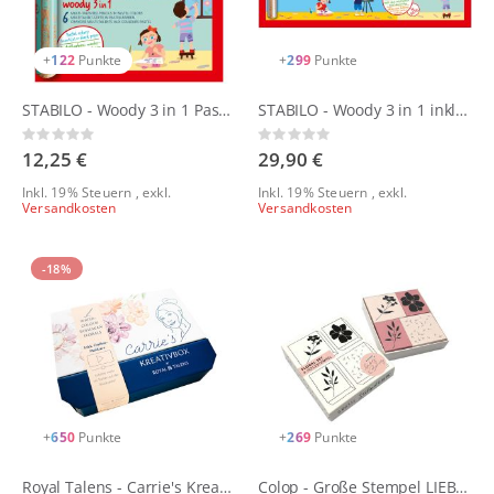
+
122
Punkte
+
299
Punkte
STABILO - Woody 3 in 1 Pastellfarben - 6er Set mit Spitzer
STABILO - Woody 3 in 1 inkl. Pastellfarben - 18er Set mit Spitzer und Pinsel
Rating:
Rating:
0%
0%
12,25 €
29,90 €
Inkl. 19% Steuern
,
exkl.
Inkl. 19% Steuern
,
exkl.
Versandkosten
Versandkosten
-18%
+
650
Punkte
+
269
Punkte
Royal Talens - Carrie's Kreativbox
Colop - Große Stempel LIEBE - Floral Set by May & Berry