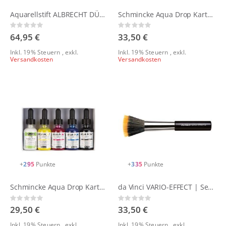
Aquarellstift ALBRECHT DÜRER - 30er Mäppchen + Wassertankpinsel
Schmincke Aqua Drop Kartonset 5 x 30 ml + Liner
Rating:
Rating:
0%
0%
64,95 €
33,50 €
Inkl. 19% Steuern
,
exkl.
Inkl. 19% Steuern
,
exkl.
Versandkosten
Versandkosten
+
295
Punkte
+
335
Punkte
Schmincke Aqua Drop Kartonset 5 x 30 ml
da Vinci VARIO-EFFECT | Serie 88
Rating:
Rating:
0%
0%
29,50 €
33,50 €
Inkl. 19% Steuern
,
exkl.
Inkl. 19% Steuern
,
exkl.