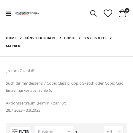
Art
0
Navigation
Ware
umschalten
HOME
KÜNSTLERBEDARF
COPIC
EINZELSTIFTE
MARKER
„Nimm 7 zahl 6!“
Such dir mindestens 7 Copic Classic, Copic Sketch oder Copic Ciao
Einzelmarker aus, zahle 6.
Aktionszeitraum „Nimm 7 zahl 6“:
28.7.2023 - 3.8.2023
FILTER
In