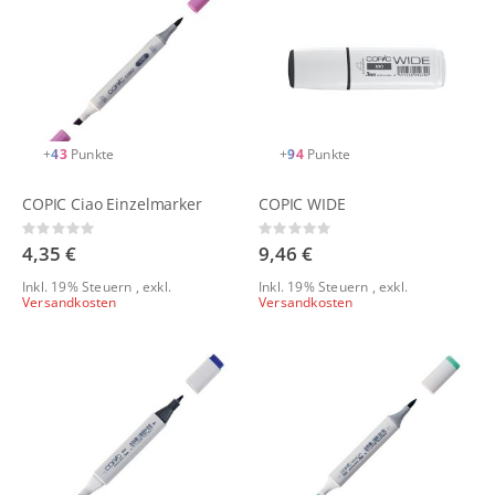
+
43
Punkte
+
94
Punkte
COPIC Ciao Einzelmarker
COPIC WIDE
Rating:
Rating:
0%
0%
4,35 €
9,46 €
Inkl. 19% Steuern
,
exkl.
Inkl. 19% Steuern
,
exkl.
Versandkosten
Versandkosten