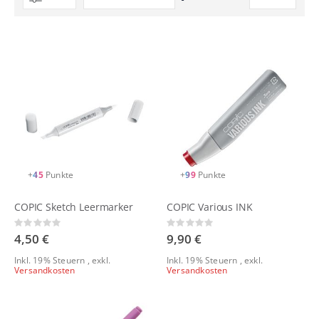
absteigender
Reihenfolge
+
45
Punkte
+
99
Punkte
COPIC Sketch Leermarker
COPIC Various INK
Rating:
Rating:
0%
0%
4,50 €
9,90 €
Inkl. 19% Steuern
,
exkl.
Inkl. 19% Steuern
,
exkl.
Versandkosten
Versandkosten