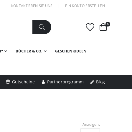
KONTAKTIEREN SIE UNS
EIN KONTO ERSTELLEN
Artikel
0
Warenkorb
N"
BÜCHER & CO.
GESCHENKIDEEN
Gutscheine
Partnerprogramm
Blog
Anzeigen