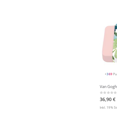
+
369
Pu
Rating:
0%
36,90 €
Inkl. 19% 