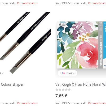
Steuern
,
exkl.
Versandkosten
Inkl. 19% Steuern
,
exkl.
Versandkost
kte
+
76
Punkte
 Colour Shaper
Rating:
0%
7,65 €
Steuern
,
exkl.
Versandkosten
Inkl. 19% Steuern
,
exkl.
Versandkost