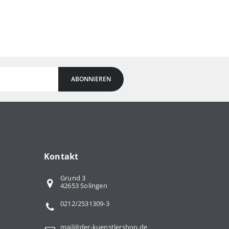
ABONNIEREN
Kontakt
Grund 3
42653 Solingen
0212/2531309-3
mail@der-kuenstlershop.de