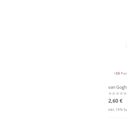
+
26
Pun
van Gogh 
Rating:
0%
2,60 €
Inkl. 19% 