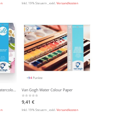
en
Inkl. 19% Steuern
,
exkl.
Versandkosten
+
94
Punkte
Van Gogh X Frau Hölle Floral Watercolour Aquarellpapier
Van Gogh Water Colour Paper
Rating:
0%
9,41 €
en
Inkl. 19% Steuern
,
exkl.
Versandkosten