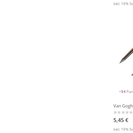
Inkl. 19% 
+
54
Pun
Van Gogh
Rating:
0%
5,45 €
Inkl. 19% 