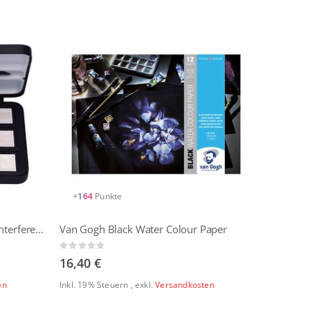
+
164
Punkte
van Gogh Aquarell Pocket Box Interferenz Metallic Edition mit 12 halben Näpfchen von Royal Talens
Van Gogh Black Water Colour Paper
Rating:
0%
16,40 €
en
Inkl. 19% Steuern
,
exkl.
Versandkosten