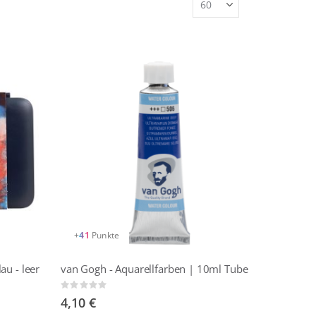
+
41
Punkte
au - leer
van Gogh - Aquarellfarben | 10ml Tube
Rating:
0%
4,10 €