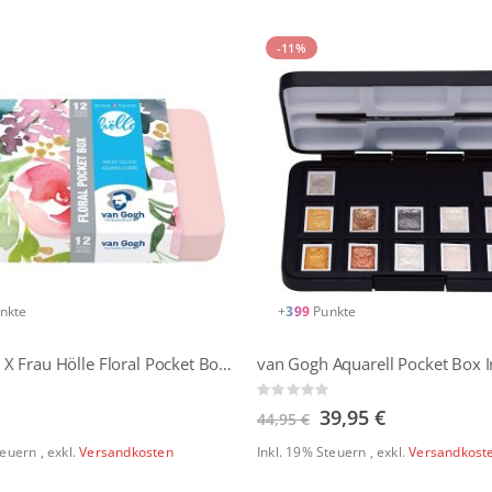
-11%
nkte
+
399
Punkte
Van Gogh X Frau Hölle Floral Pocket Box - 12x 1/2 Näpfchen
Rating:
0%
Sonderangebot
39,95 €
44,95 €
Steuern
,
exkl.
Versandkosten
Inkl. 19% Steuern
,
exkl.
Versandkost