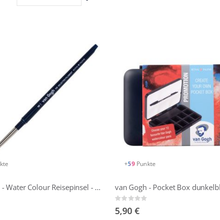
absteigender
Reihenfolge
kte
+
59
Punkte
Van Gogh - Water Colour Reisepinsel - Größe 6
van Gogh - Pocket Box dunkelbl
Rating:
0%
5,90 €