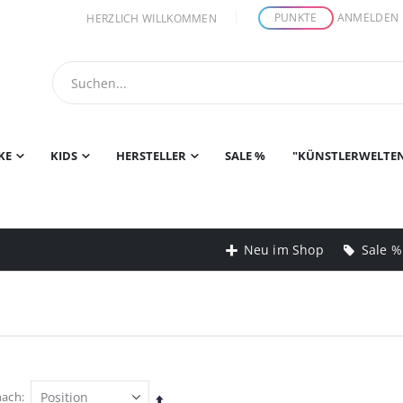
PUNKTE
ANMELDEN
HERZLICH WILLKOMMEN
KE
KIDS
HERSTELLER
SALE %
"KÜNSTLERWELTE
Neu im Shop
Sale %
nach
In