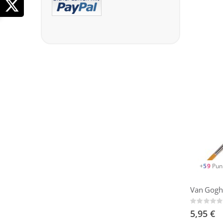
+
59
Pun
Rating:
0%
5,95 €