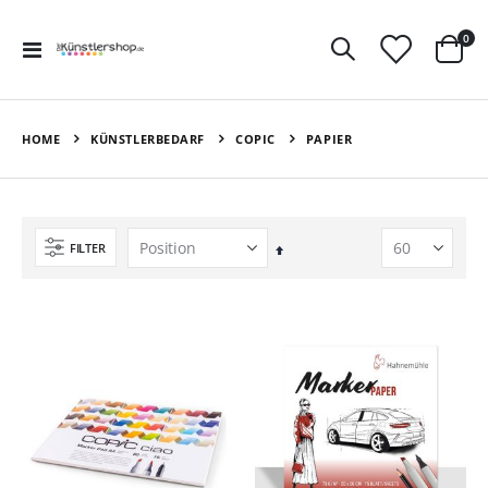
Art
0
Navigation
Ware
umschalten
HOME
KÜNSTLERBEDARF
COPIC
PAPIER
FILTER
In
absteigender
Reihenfolge