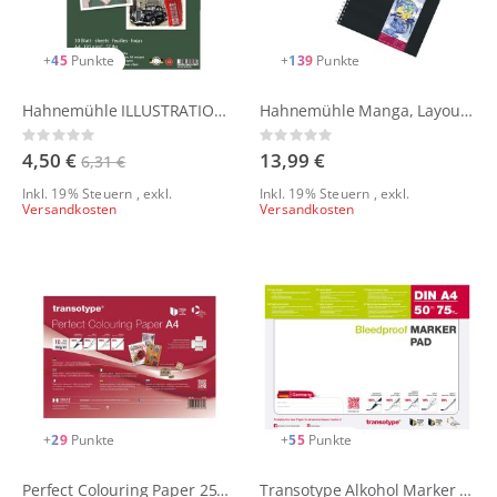
+
45
Punkte
+
139
Punkte
Hahnemühle ILLUSTRATION 120 g/qm
Hahnemühle Manga, Layout & Illustration Bücher 80 g/m²
Rating:
Rating:
0%
0%
4,50 €
13,99 €
6,31 €
Inkl. 19% Steuern
,
exkl.
Inkl. 19% Steuern
,
exkl.
Versandkosten
Versandkosten
+
29
Punkte
+
55
Punkte
Perfect Colouring Paper 250 g/m²
Transotype Alkohol Marker Pad 50 Blatt, 75 g/qm