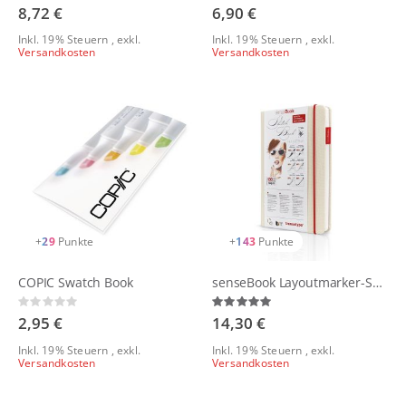
0%
0%
8,72 €
6,90 €
Inkl. 19% Steuern
,
exkl.
Inkl. 19% Steuern
,
exkl.
Versandkosten
Versandkosten
+
29
Punkte
+
143
Punkte
COPIC Swatch Book
senseBook Layoutmarker-Sketchbook
Rating:
Bewertung:
0%
100%
2,95 €
14,30 €
Inkl. 19% Steuern
,
exkl.
Inkl. 19% Steuern
,
exkl.
Versandkosten
Versandkosten