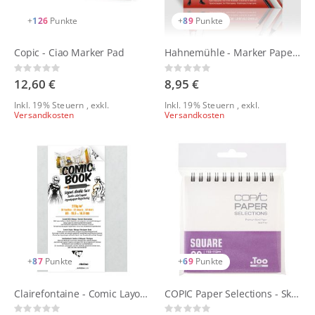
+
126
Punkte
+
89
Punkte
Copic - Ciao Marker Pad
Hahnemühle - Marker Paper - Square
Rating:
Rating:
0%
0%
12,60 €
8,95 €
Inkl. 19% Steuern
,
exkl.
Inkl. 19% Steuern
,
exkl.
Versandkosten
Versandkosten
+
87
Punkte
+
69
Punkte
Clairefontaine - Comic Layoutheft doppelseitig 220g
COPIC Paper Selections - Sketchbook
Rating:
Rating: