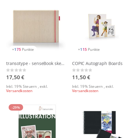
+
175
Punkte
+
115
Punkte
transotype - senseBook sketchpad
COPIC Autograph Boards
Rating:
Rating:
0%
0%
17,50 €
11,50 €
Inkl. 19% Steuern
,
exkl.
Inkl. 19% Steuern
,
exkl.
Versandkosten
Versandkosten
-29%