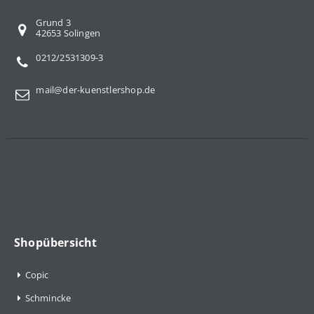
Grund 3
42653 Solingen
0212/2531309-3
mail@der-kuenstlershop.de
Shopübersicht
Copic
Schmincke