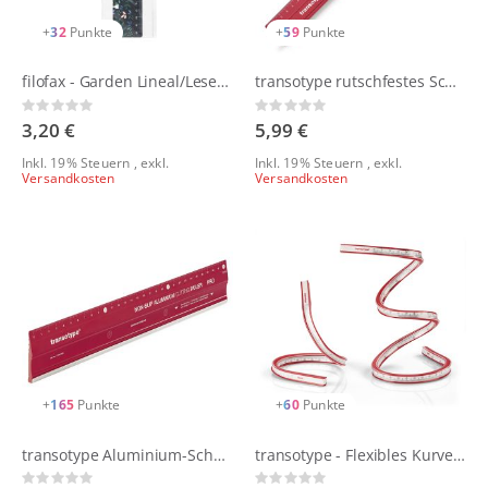
+
32
Punkte
+
59
Punkte
filofax - Garden Lineal/Lesezeichen für nachfüllbares Notizbuch A5
transotype rutschfestes Schneide-Lineal aus Aluminium
Rating:
Rating:
0%
0%
3,20 €
5,99 €
Inkl. 19% Steuern
,
exkl.
Inkl. 19% Steuern
,
exkl.
Versandkosten
Versandkosten
+
165
Punkte
+
60
Punkte
transotype Aluminium-Schneidelineal PRO
transotype - Flexibles Kurvenlineal
Rating:
Rating: