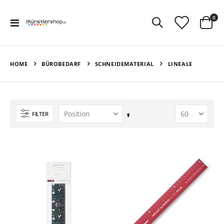
Art
0
Navigation
Ware
umschalten
HOME
BÜROBEDARF
SCHNEIDEMATERIAL
LINEALE
FILTER
In
absteigender
Reihenfolge