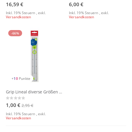
0%
0%
16,59 €
6,00 €
Inkl. 19% Steuern
,
exkl.
Inkl. 19% Steuern
,
exkl.
Versandkosten
Versandkosten
-66%
+
10
Punkte
Grip Lineal diverse Größen und Farben
Rating:
0%
1,00 €
2,95 €
Inkl. 19% Steuern
,
exkl.
Versandkosten