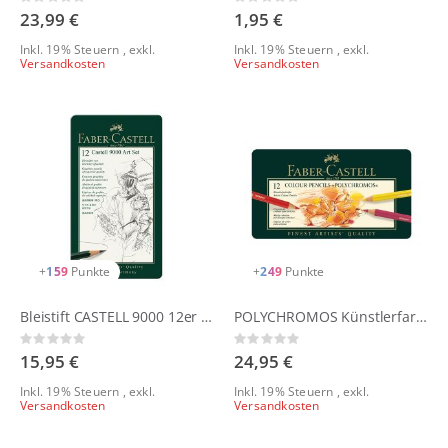
Rating:
Rating:
0%
0%
23,99 €
1,95 €
Inkl. 19% Steuern
,
exkl.
Inkl. 19% Steuern
,
exkl.
Versandkosten
Versandkosten
+
159
Punkte
+
249
Punkte
Bleistift CASTELL 9000 12er Art Set
POLYCHROMOS Künstlerfarbstift-Set 12er
Rating:
Rating:
0%
0%
15,95 €
24,95 €
Inkl. 19% Steuern
,
exkl.
Inkl. 19% Steuern
,
exkl.
Versandkosten
Versandkosten