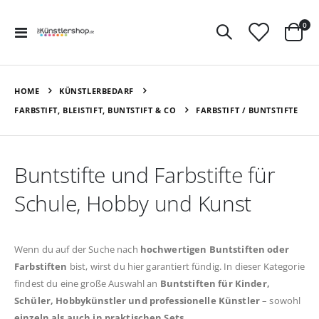
Art
0
Navigation
Ware
umschalten
HOME
KÜNSTLERBEDARF
FARBSTIFT, BLEISTIFT, BUNTSTIFT & CO
FARBSTIFT / BUNTSTIFTE
Buntstifte und Farbstifte für
Schule, Hobby und Kunst
Wenn du auf der Suche nach
hochwertigen Buntstiften oder
Farbstiften
bist, wirst du hier garantiert fündig. In dieser Kategorie
findest du eine große Auswahl an
Buntstiften für Kinder,
Schüler, Hobbykünstler und professionelle Künstler
– sowohl
einzeln als auch in praktischen Sets
.