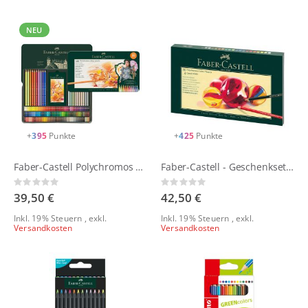
Reihenfolge
NEU
+
395
Punkte
+
425
Punkte
Faber-Castell Polychromos Metalletuis | "neue Farben"
Faber-Castell - Geschenkset Polychromos + Zubehör
Rating:
Rating:
0%
0%
39,50 €
42,50 €
Inkl. 19% Steuern
,
exkl.
Inkl. 19% Steuern
,
exkl.
Versandkosten
Versandkosten