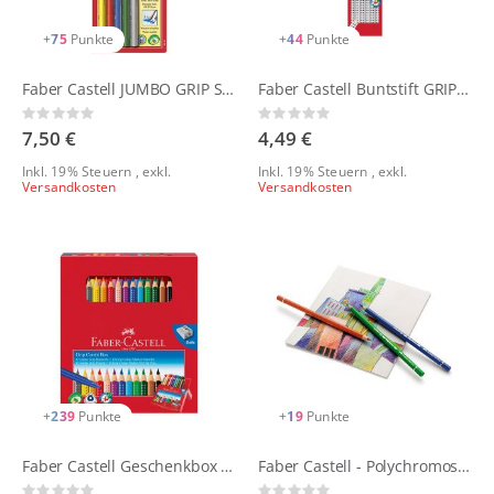
+
75
Punkte
+
44
Punkte
Faber Castell JUMBO GRIP Set Blisterkarte
Faber Castell Buntstift GRIP Heft + Tafel 6er Etui
Rating:
Rating:
0%
0%
7,50 €
4,49 €
Inkl. 19% Steuern
,
exkl.
Inkl. 19% Steuern
,
exkl.
Versandkosten
Versandkosten
+
239
Punkte
+
19
Punkte
Faber Castell Geschenkbox Jumbo GRIP + GRIP Colour Marker
Faber Castell - Polychromos Künstlerfarbstift | Einzelstifte