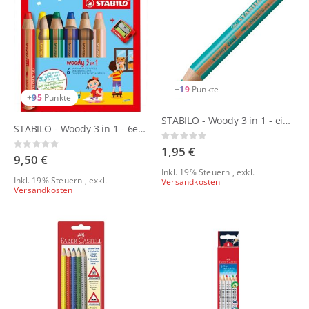
+
19
Punkte
+
95
Punkte
STABILO - Woody 3 in 1 - einzeln
STABILO - Woody 3 in 1 - 6er Set mit Spitzer
Rating:
Rating:
0%
1,95 €
0%
9,50 €
Inkl. 19% Steuern
,
exkl.
Inkl. 19% Steuern
,
exkl.
Versandkosten
Versandkosten