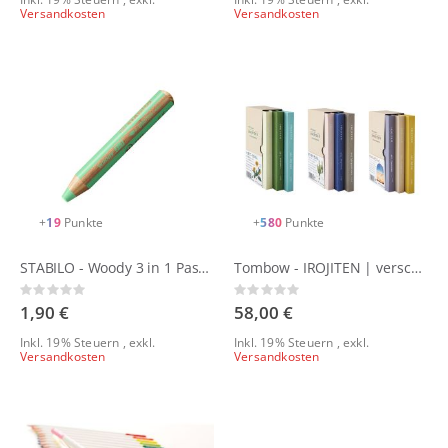
Versandkosten
Versandkosten
+
19
Punkte
+
580
Punkte
STABILO - Woody 3 in 1 Pastellfarben - einzeln
Tombow - IROJITEN | verschiedene Sets
Rating:
Rating:
0%
0%
1,90 €
58,00 €
Inkl. 19% Steuern
,
exkl.
Inkl. 19% Steuern
,
exkl.
Versandkosten
Versandkosten