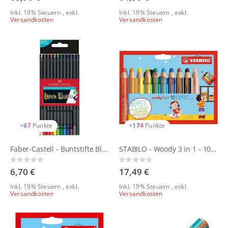
Inkl. 19% Steuern
,
exkl.
Inkl. 19% Steuern
,
exkl.
Versandkosten
Versandkosten
+
67
Punkte
+
174
Punkte
Faber-Castell - Buntstifte Black Edition Sets
STABILO - Woody 3 in 1 - 10er Set mit Spitzer
Rating:
Rating:
0%
0%
6,70 €
17,49 €
Inkl. 19% Steuern
,
exkl.
Inkl. 19% Steuern
,
exkl.
Versandkosten
Versandkosten