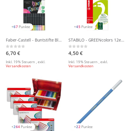
+
67
Punkte
+
45
Punkte
Faber-Castell - Buntstifte Black Edition 12er Neon & Pastel Set
STABILO - GREENcolors 12er Buntstift-Set
Rating:
Rating:
0%
0%
6,70 €
4,50 €
Inkl. 19% Steuern
,
exkl.
Inkl. 19% Steuern
,
exkl.
Versandkosten
Versandkosten
+
264
Punkte
+
22
Punkte