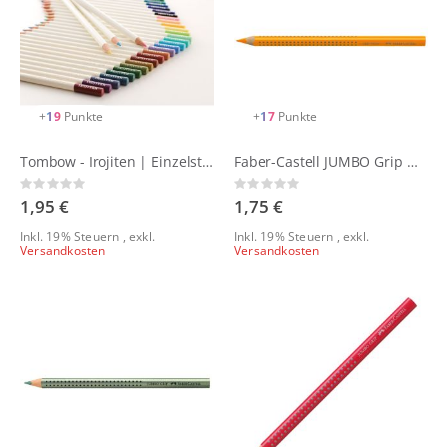
+
19
Punkte
+
17
Punkte
Tombow - Irojiten | Einzelstifte
Faber-Castell JUMBO Grip Neon
Rating:
Rating:
0%
0%
1,95 €
1,75 €
Inkl. 19% Steuern
,
exkl.
Inkl. 19% Steuern
,
exkl.
Versandkosten
Versandkosten