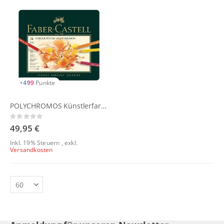
+
499
Punkte
POLYCHROMOS Künstlerfarbstift-Set 24er
Rating:
0%
49,95 €
Inkl. 19% Steuern
,
exkl.
Versandkosten