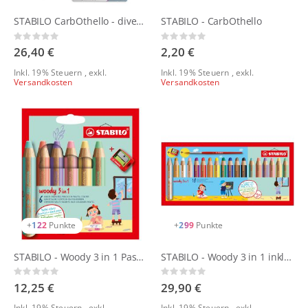
STABILO CarbOthello - diverse Sets
STABILO - CarbOthello
Rating:
Rating:
0%
0%
26,40 €
2,20 €
Inkl. 19% Steuern
,
exkl.
Inkl. 19% Steuern
,
exkl.
Versandkosten
Versandkosten
+
122
Punkte
+
299
Punkte
STABILO - Woody 3 in 1 Pastellfarben - 6er Set mit Spitzer
STABILO - Woody 3 in 1 inkl. Pastellfarben - 18er Set mit Spitzer und Pinsel
Rating:
Rating:
0%
0%
12,25 €
29,90 €
Inkl. 19% Steuern
,
exkl.
Inkl. 19% Steuern
,
exkl.