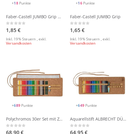
+
18
Punkte
+
16
Punkte
Faber-Castell JUMBO Grip Metallic
Faber-Castell JUMBO Grip
Rating:
Rating:
0%
0%
1,85 €
1,65 €
Inkl. 19% Steuern
,
exkl.
Inkl. 19% Steuern
,
exkl.
Versandkosten
Versandkosten
+
689
Punkte
+
649
Punkte
Polychromos 30er Set mit Zubehör
Aquarellstift ALBRECHT DÜRER - 30er Mäppchen + Wassertankpinsel
Rating:
Rating:
0%
0%
68,90 €
64,95 €