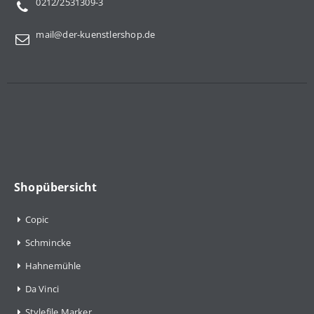
0212/2531309-3
mail@der-kuenstlershop.de
Shopübersicht
Copic
Schmincke
Hahnemühle
Da Vinci
Stylefile Marker