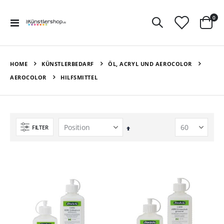
Art
0
Navigation
Ware
umschalten
HOME
KÜNSTLERBEDARF
ÖL, ACRYL UND AEROCOLOR
AEROCOLOR
HILFSMITTEL
FILTER
In
absteigender
Reihenfolge