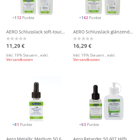
+
112
Punkte
+
162
Punkte
AERO Schlusslack soft-touch 50 610 Hilfsmittel von Schmincke
AERO Schlusslack glänzend 50 610 Hilfsmittel von Schmincke
Rating:
Rating:
0%
0%
11,29 €
16,29 €
Inkl. 19% Steuern
,
exkl.
Inkl. 19% Steuern
,
exkl.
Versandkosten
Versandkosten
+
81
Punkte
+
63
Punkte
Aero Metallic Medium 50 608 Hilfsmittel von Schmincke
Aero Retarder 50 607 Hilfsmittel von Schmincke