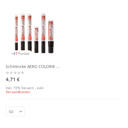
+
47
Punkte
Schmincke AERO COLOR® Professional LINER
Rating:
0%
4,71 €
Inkl. 19% Steuern
,
exkl.
Versandkosten