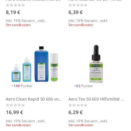
Rating:
Rating:
0%
0%
8,19 €
6,39 €
Inkl. 19% Steuern
,
exkl.
Inkl. 19% Steuern
,
exkl.
Versandkosten
Versandkosten
+
169
Punkte
+
62
Punkte
Aero Clean Rapid 50 606 von Schmincke
Aero Tex 50 603 Hilfsmittel von Schmicke
Rating:
Rating:
0%
0%
16,99 €
6,29 €
Inkl. 19% Steuern
,
exkl.
Inkl. 19% Steuern
,
exkl.
Versandkosten
Versandkosten