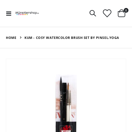
Art
0
Navigation
Ware
umschalten
HOME
KUM - COSY WATERCOLOR BRUSH SET BY PINSEL.YOGA
Zum
Ende
der
Bildergalerie
springen