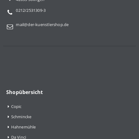
0212/2531309-3
mail@der-kuenstlershop.de
Shopübersicht
Copic
Schmincke
Hahnemühle
Da Vinci