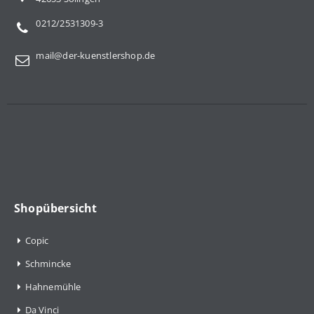
0212/2531309-3
mail@der-kuenstlershop.de
Shopübersicht
Copic
Schmincke
Hahnemühle
Da Vinci