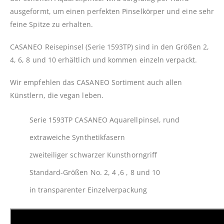
ausgeformt, um einen perfekten Pinselkörper und eine sehr
feine Spitze zu erhalten.
CASANEO Reisepinsel (Serie 1593TP) sind in den Größen 2,
4, 6, 8 und 10 erhältlich und kommen einzeln verpackt.
Wir empfehlen das CASANEO Sortiment auch allen
Künstlern, die vegan leben.
Serie 1593TP CASANEO Aquarellpinsel, rund
extraweiche Synthetikfasern
zweiteiliger schwarzer Kunsthorngriff
Standard-Größen No. 2, 4 ,6 , 8 und 10
in transparenter Einzelverpackung