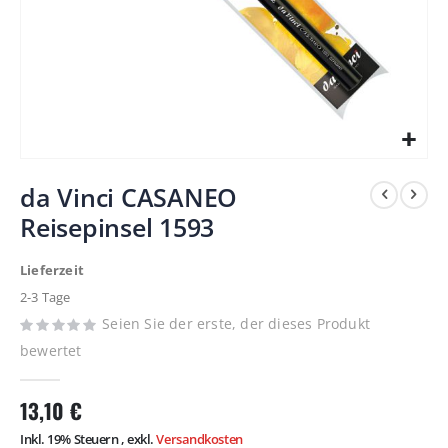
Zum
da Vinci CASANEO
Anfang
Reisepinsel 1593
der
Bildergalerie
Lieferzeit
springen
2-3 Tage
Seien Sie der erste, der dieses Produkt
bewertet
13,10 €
Inkl. 19% Steuern
,
exkl.
Versandkosten