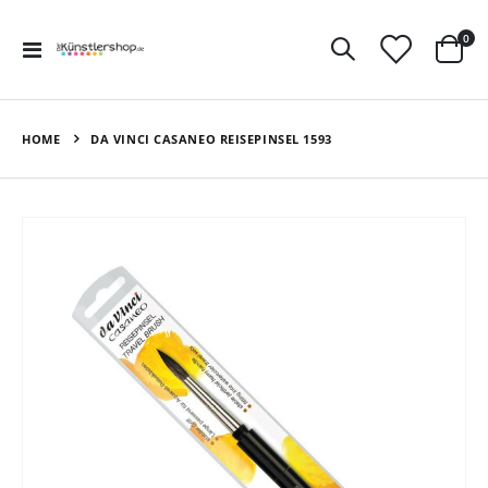
Art
0
Navigation
Ware
umschalten
HOME
DA VINCI CASANEO REISEPINSEL 1593
Zum
Ende
der
Bildergalerie
springen