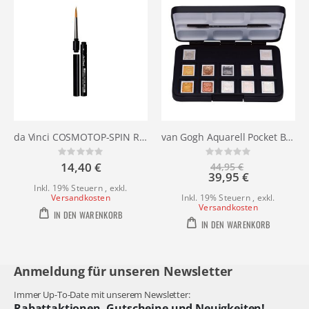
da Vinci COSMOTOP-SPIN Reisepinsel 1573
van Gogh Aquarell Pocket Box Interferenz Metallic Edition mit 12 halben Näpfchen von Royal Talens
Rating:
Rating:
0%
0%
14,40 €
44,95 €
Sonderangebot
39,95 €
Inkl. 19% Steuern
,
exkl.
Versandkosten
Inkl. 19% Steuern
,
exkl.
Versandkosten
IN DEN WARENKORB
IN DEN WARENKORB
Anmeldung für unseren Newsletter
Immer Up-To-Date mit unserem Newsletter:
Rabattaktionen, Gutscheine und Neuigkeiten!