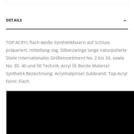
DETAILS
TOP-ACRYL flach weiße Synthetikfasern auf Schluss
präpariert, mittellang sog. Silberzwinge lange naturpolierte
Stiele internationales Größensortiment No. 2 bis 30, sowie
No. 35, 40 und 50 Technik: Acryl Öl Borste Material:
Synthetik Bezeichnung: Acrylmalpinsel Subbrand: Top-Acryl
Form: Flach