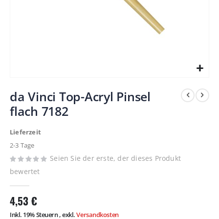
Zum
da Vinci Top-Acryl Pinsel
Anfang
flach 7182
der
Bildergalerie
Lieferzeit
springen
2-3 Tage
Seien Sie der erste, der dieses Produkt
bewertet
4,53 €
Inkl. 19% Steuern
,
exkl.
Versandkosten