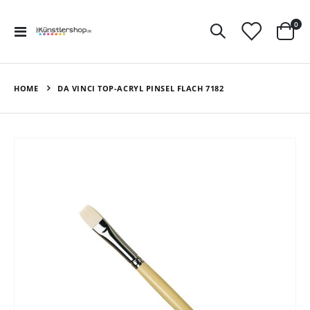
Art
0
Navigation
Ware
umschalten
HOME
DA VINCI TOP-ACRYL PINSEL FLACH 7182
Zum
Ende
der
Bildergalerie
springen