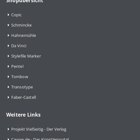
Shopübersicht
Copic
Schmincke
Hahnemühle
Da Vinci
Stylefile Marker
Pentel
Tombow
Transotype
Faber-Castell
Weitere Links
Projekt VielSeitig - Der Verlag
Cayow.de - Das Künstlerportal