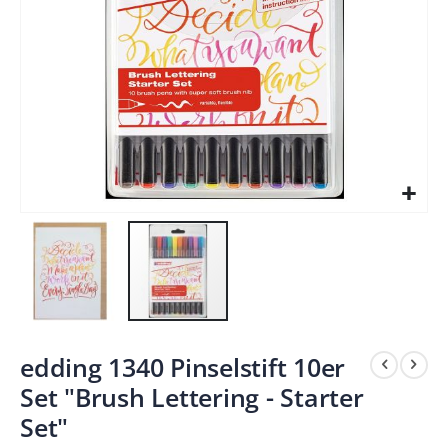
Zum
edding 1340 Pinselstift 10er
Anfang
Set "Brush Lettering - Starter
der
Set"
Bildergalerie