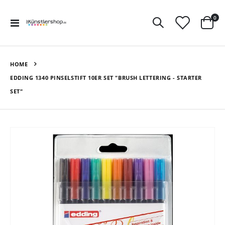
Art
0
Navigation
Ware
umschalten
HOME
EDDING 1340 PINSELSTIFT 10ER SET "BRUSH LETTERING - STARTER
SET"
Zum
Ende
der
Bildergalerie
springen