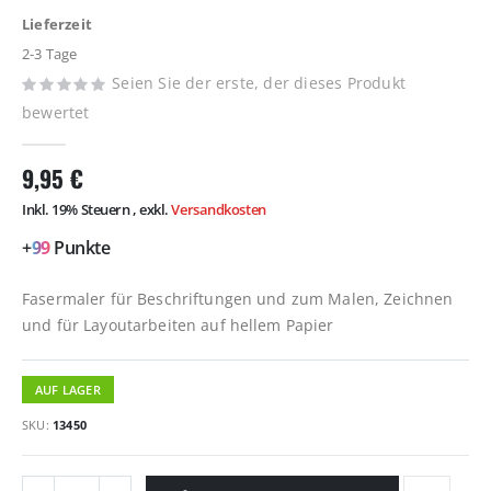
springen
Lieferzeit
2-3 Tage
Seien Sie der erste, der dieses Produkt
bewertet
9,95 €
Inkl. 19% Steuern
,
exkl.
Versandkosten
+
99
Punkte
Fasermaler für Beschriftungen und zum Malen, Zeichnen
und für Layoutarbeiten auf hellem Papier
AUF LAGER
SKU
13450