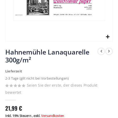
Zum
Hahnemühle Lanaquarelle
Anfang
300g/m²
der
Bildergalerie
Lieferzeit
springen
2-3 Tage (gilt nicht bei Vorbestellungen)
Seien Sie der erste, der dieses Produkt
bewertet
21,99 €
Inkl. 19% Steuern
,
exkl.
Versandkosten