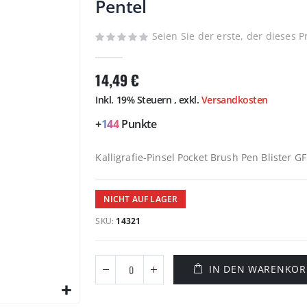
Pentel
Seien Sie der erste, der dieses 
14,49 €
Inkl. 19% Steuern
,
exkl.
Versandkosten
+
144
Punkte
Kalligrafie-Pinsel Pocket Brush Pen Blister G
NICHT AUF LAGER
SKU
14321
IN DEN WARENKOR