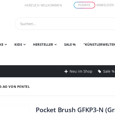
PUNKTE
ANMELDEN
HERZLICH WILLKOMMEN
KE
KIDS
HERSTELLER
SALE %
"KÜNSTLERWELTE
Neu im Shop
Sale %
10-AO VON PENTEL
Pocket Brush GFKP3-N (Gr