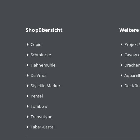
Shopübersicht
Weitere
Copic
Projekt 
Schmincke
Cayow.d
Hahnemühle
Drachen
Da Vinci
Aquarell
Stylefile Marker
Der Kün
Pentel
Tombow
Transotype
Faber-Castell