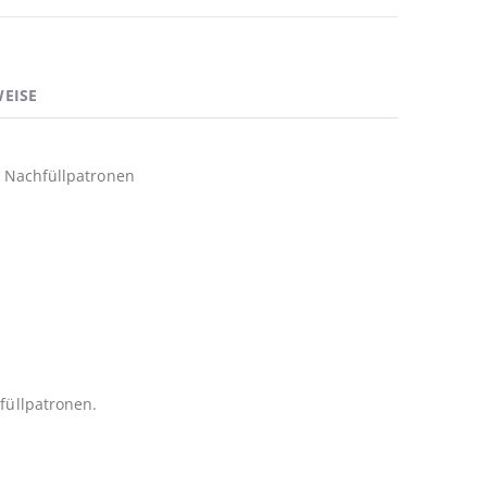
EISE
+2 Nachfüllpatronen
hfüllpatronen.