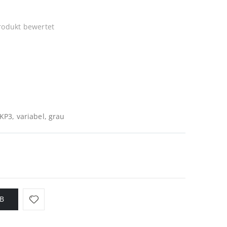
Produkt bewertet
FKP3, variabel, grau
B