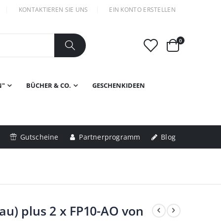
KONTAKTIEREN SIE UNS
EIN KONTO ERSTELLEN
Artikel
0
Warenkorb
N"
BÜCHER & CO.
GESCHENKIDEEN
Gutscheine
Partnerprogramm
Blog
au) plus 2 x FP10-AO von