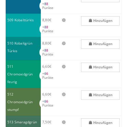
+
88
Punkte
🟢
509 Kobalttürkis
8,80€
Hinzufügen
+
88
Punkte
🟢
510 Kobaltgrün
8,80€
Hinzufügen
+
88
Türkis
Punkte
🟢
511
6,60€
Hinzufügen
+
66
Chromoxidgrün
Punkte
feurig
🟢
512
6,60€
Hinzufügen
+
66
Chromoxidgrün
Punkte
stumpf
🟢
513 Smaragdgrün
7,50€
Hinzufügen