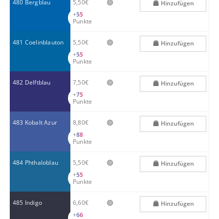
🟢
480 Bergblau
5,50€
Hinzufügen
+
55
Punkte
🟢
481 Coelinblauton
5,50€
Hinzufügen
+
55
Punkte
🟢
482 Delftblau
7,50€
Hinzufügen
+
75
Punkte
🟢
483 Kobalt Azur
8,80€
Hinzufügen
+
88
Punkte
🟢
484 Phthaloblau
5,50€
Hinzufügen
+
55
Punkte
🟢
485 Indigo
6,60€
Hinzufügen
+
66