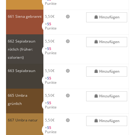
Punkte
🟢
661 Siena gebrannt
5,50€
Hinzufügen
+
55
Punkte
🟢
662 Sepiabraun
5,50€
Hinzufügen
+
55
rötlich (früher:
Punkte
coloriert)
🟢
663 Sepiabraun
5,50€
Hinzufügen
+
55
Punkte
🟢
665 Umbra
5,50€
Hinzufügen
+
55
grünlich
Punkte
🟢
667 Umbra natur
5,50€
Hinzufügen
+
55
Punkte