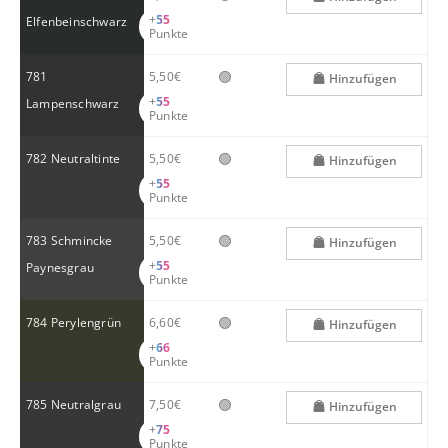
+
55
Elfenbeinschwarz
Punkte
🟢
781
5,50€
Hinzufügen
+
55
Lampenschwarz
Punkte
🟢
782 Neutraltinte
5,50€
Hinzufügen
+
55
Punkte
🟢
783 Schmincke
5,50€
Hinzufügen
+
55
Paynesgrau
Punkte
🟢
784 Perylengrün
6,60€
Hinzufügen
+
66
Punkte
🟢
785 Neutralgrau
7,50€
Hinzufügen
+
75
Punkte