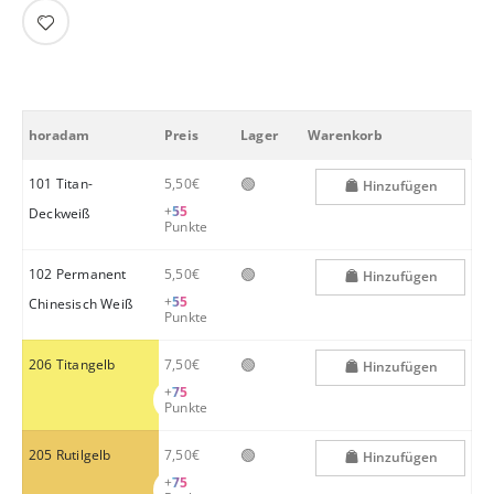
horadam
Preis
Lager
Warenkorb
🟢
101 Titan-
5,50€
Hinzufügen
+
55
Deckweiß
Punkte
🟢
102 Permanent
5,50€
Hinzufügen
+
55
Chinesisch Weiß
Punkte
🟢
206 Titangelb
7,50€
Hinzufügen
+
75
Punkte
🟢
205 Rutilgelb
7,50€
Hinzufügen
+
75