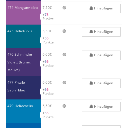
🟢
474 Manganviolett
7,50€
Hinzufügen
+
75
Punkte
🟢
475 Heliotürkis
5,50€
Hinzufügen
+
55
Punkte
🟢
476 Schmincke
6,60€
Hinzufügen
+
66
Violett (früher:
Punkte
Mauve)
🟢
477 Phtalo
6,60€
Hinzufügen
+
66
Saphirblau
Punkte
🟢
479 Heliocoelin
5,50€
Hinzufügen
+
55
Punkte