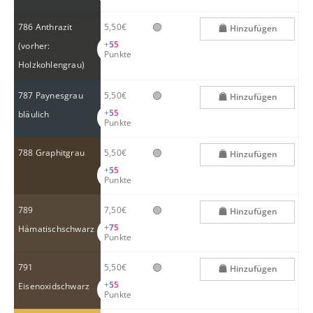
🟢
786 Anthrazit
5,50€
Hinzufügen
+
55
(vorher:
Punkte
Holzkohlengrau)
🟢
787 Paynesgrau
5,50€
Hinzufügen
+
55
bläulich
Punkte
🟢
788 Graphitgrau
5,50€
Hinzufügen
+
55
Punkte
🟢
789
7,50€
Hinzufügen
+
75
Hämatischschwarz
Punkte
🟢
791
5,50€
Hinzufügen
+
55
Eisenoxidschwarz
Punkte