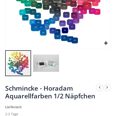
Zum
Schmincke - Horadam
Anfang
Aquarellfarben 1/2 Näpfchen
der
Bildergalerie
Lieferzeit
springen
2-3 Tage