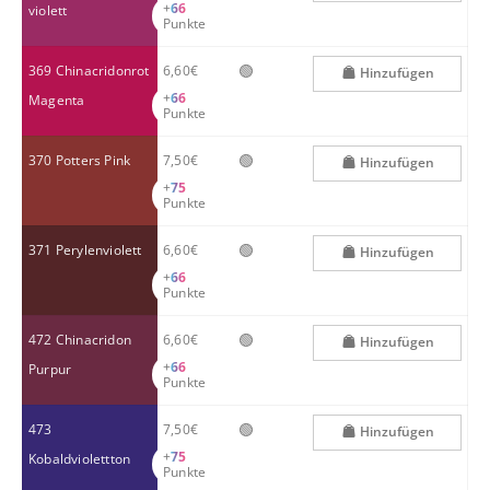
+
66
violett
Punkte
🟢
369 Chinacridonrot
6,60€
Hinzufügen
+
66
Magenta
Punkte
🟢
370 Potters Pink
7,50€
Hinzufügen
+
75
Punkte
🟢
371 Perylenviolett
6,60€
Hinzufügen
+
66
Punkte
🟢
472 Chinacridon
6,60€
Hinzufügen
+
66
Purpur
Punkte
🟢
473
7,50€
Hinzufügen
+
75
Kobaldviolettton
Punkte