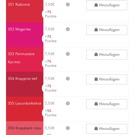
🟢
351 Rubinrot
7,50€
Hinzufügen
+
75
Punkte
🟢
352 Magenta
7,50€
Hinzufügen
+
75
Punkte
🟢
353 Permanent
7,50€
Hinzufügen
+
75
Karmin
Punkte
🟢
354 Krapprot tief
7,50€
Hinzufügen
+
75
Punkte
🟢
355 Lasurdunkelrot
5,50€
Hinzufügen
+
55
Punkte
🟢
356 Krapplack rosa
5,50€
Hinzufügen