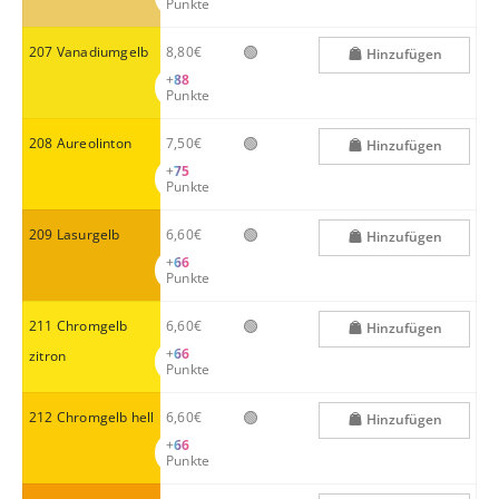
Punkte
🟢
207 Vanadiumgelb
8,80€
Hinzufügen
+
88
Punkte
🟢
208 Aureolinton
7,50€
Hinzufügen
+
75
Punkte
🟢
209 Lasurgelb
6,60€
Hinzufügen
+
66
Punkte
🟢
211 Chromgelb
6,60€
Hinzufügen
+
66
zitron
Punkte
🟢
212 Chromgelb hell
6,60€
Hinzufügen
+
66
Punkte