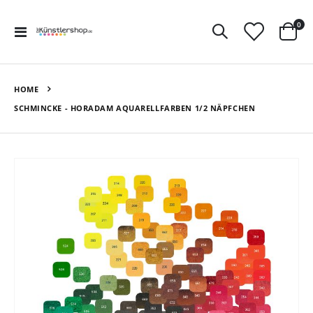
Art
0
Navigation
Ware
umschalten
HOME
SCHMINCKE - HORADAM AQUARELLFARBEN 1/2 NÄPFCHEN
Zum
Ende
der
Bildergalerie
springen