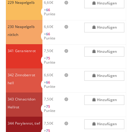
🟢
229 Neapelgelb
6,60€
Hinzufügen
+
66
Punkte
🟢
230 Neapelgelb
6,60€
Hinzufügen
+
66
rötlich
Punkte
🟢
341 Geranienrot
7,50€
Hinzufügen
+
75
Punkte
🟢
342 Zinnoberrot
6,60€
Hinzufügen
+
66
hell
Punkte
🟢
343 Chinacridon
7,50€
Hinzufügen
+
75
Hellrot
Punkte
🟢
344 Perylenrot, tief
7,50€
Hinzufügen
+
75