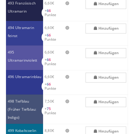
🟢
493 Französisch
6,60€
Hinzufügen
+
66
Ultramarin
Punkte
🟢
494 Ultramarin
6,60€
Hinzufügen
+
66
feinst
Punkte
🟢
495
6,60€
Hinzufügen
+
66
Ultramarinviolett
Punkte
🟢
496 Ultramarinblau
6,60€
Hinzufügen
+
66
Punkte
🟢
498 Tiefblau
7,50€
Hinzufügen
+
75
(Früher Tiefblau:
Punkte
Indigo)
🟢
499 Kobaltcoelin
8,80€
Hinzufügen