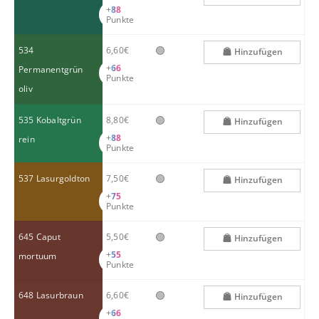
+
88
Punkte
🟢
534
6,60€
Hinzufügen
+
66
Permanentgrün
Punkte
oliv
🟢
535 Kobaltgrün
8,80€
Hinzufügen
+
88
rein
Punkte
🟢
537 Lasurgoldton
7,50€
Hinzufügen
+
75
Punkte
🟢
645 Caput
5,50€
Hinzufügen
+
55
mortuum
Punkte
🟢
648 Lasurbraun
6,60€
Hinzufügen
+
66