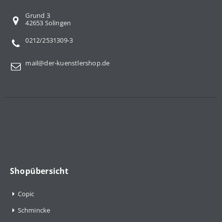
Grund 3
42653 Solingen
0212/2531309-3
mail@der-kuenstlershop.de
Shopübersicht
Copic
Schmincke