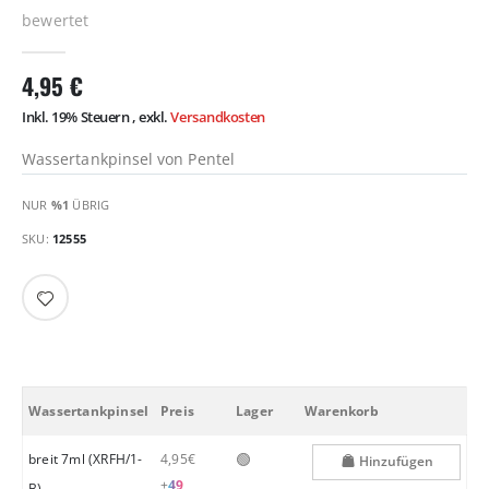
bewertet
4,95 €
Inkl. 19% Steuern
,
exkl.
Versandkosten
Wassertankpinsel von Pentel
NUR
%1
ÜBRIG
SKU
12555
Wassertankpinsel
Preis
Lager
Warenkorb
🟢
breit 7ml (XRFH/1-
4,95€
Hinzufügen
+
49
B)