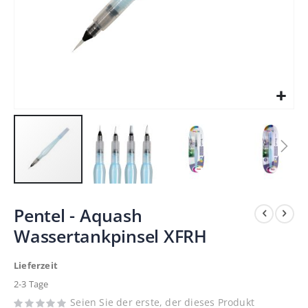
Zum
Pentel - Aquash
Anfang
Wassertankpinsel XFRH
der
Bildergalerie
Lieferzeit
springen
2-3 Tage
Seien Sie der erste, der dieses Produkt