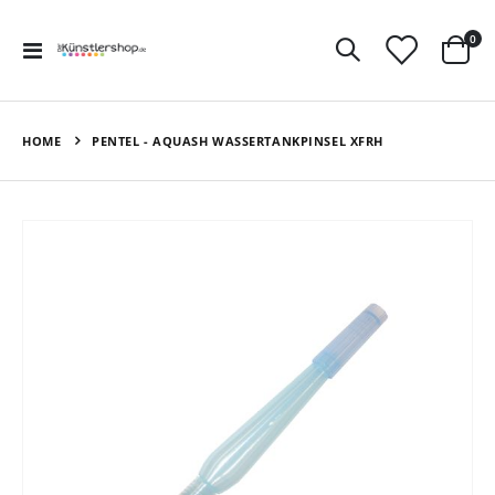
Art
0
Navigation
Ware
umschalten
HOME
PENTEL - AQUASH WASSERTANKPINSEL XFRH
Zum
Ende
der
Bildergalerie
springen