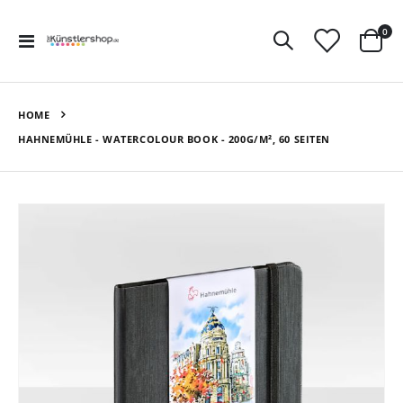
Art
0
Navigation
Ware
umschalten
HOME
HAHNEMÜHLE - WATERCOLOUR BOOK - 200G/M², 60 SEITEN
Zum
Ende
der
Bildergalerie
springen