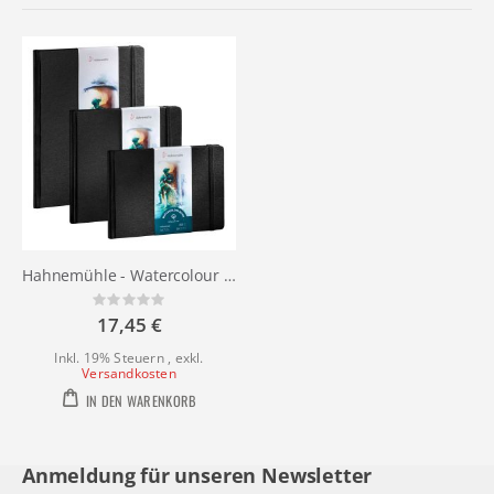
Hahnemühle - Watercolour Book 100% Cotton
Rating:
0%
17,45 €
Inkl. 19% Steuern
,
exkl.
Versandkosten
IN DEN WARENKORB
Anmeldung für unseren Newsletter