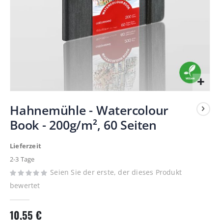
Zum
Hahnemühle - Watercolour
Anfang
Book - 200g/m², 60 Seiten
der
Bildergalerie
Lieferzeit
springen
2-3 Tage
Seien Sie der erste, der dieses Produkt
bewertet
10,55 €