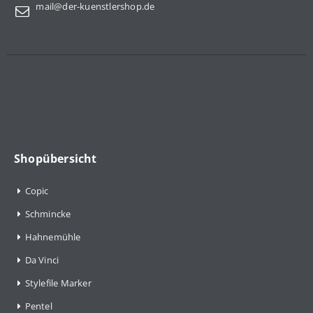
mail@der-kuenstlershop.de
Shopübersicht
Copic
Schmincke
Hahnemühle
Da Vinci
Stylefile Marker
Pentel