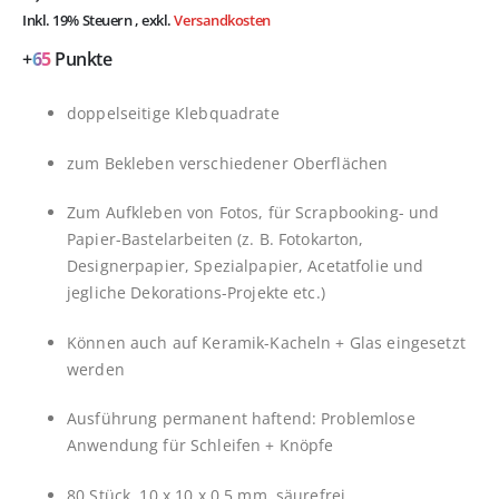
Inkl. 19% Steuern
,
exkl.
Versandkosten
+
65
Punkte
doppelseitige Klebquadrate
zum Bekleben verschiedener Oberflächen
Zum Aufkleben von Fotos, für Scrapbooking- und
Papier-Bastelarbeiten (z. B. Fotokarton,
Designerpapier, Spezialpapier, Acetatfolie und
jegliche Dekorations-Projekte etc.)
Können auch auf Keramik-Kacheln + Glas eingesetzt
werden
Ausführung permanent haftend: Problemlose
Anwendung für Schleifen + Knöpfe
80 Stück, 10 x 10 x 0,5 mm, säurefrei