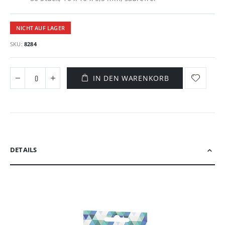
NICHT AUF LAGER
SKU
8284
IN DEN WARENKORB
DETAILS