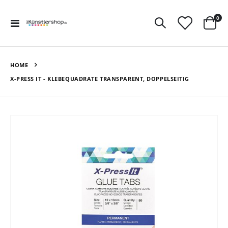
Art
0
Navigation
Ware
umschalten
HOME
X-PRESS IT - KLEBEQUADRATE TRANSPARENT, DOPPELSEITIG
Zum
Ende
der
Bildergalerie
springen