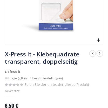
Zum
X-Press It - Klebequadrate
Anfang
transparent, doppelseitig
der
Bildergalerie
Lieferzeit
springen
2-3 Tage (gilt nicht bei Vorbestellungen)
Seien Sie der erste, der dieses Produkt
bewertet
6,50 €